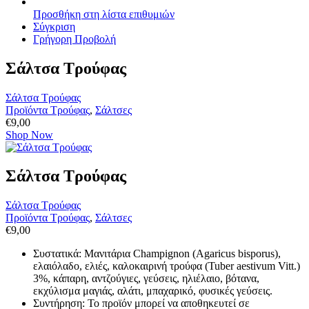
Προσθήκη στη λίστα επιθυμιών
Σύγκριση
Γρήγορη Προβολή
Σάλτσα Τρούφας
Σάλτσα Τρούφας
Προϊόντα Τρούφας
,
Σάλτσες
€
9,00
Shop Now
Σάλτσα Τρούφας
Σάλτσα Τρούφας
Προϊόντα Τρούφας
,
Σάλτσες
€
9,00
Συστατικά: Μανιτάρια Champignon (Agaricus bisporus),
ελαιόλαδο, ελιές, καλοκαιρινή τρούφα (Tuber aestivum Vitt.)
3%, κάπαρη, αντζούγιες, γεύσεις, ηλιέλαιο, βότανα,
εκχύλισμα μαγιάς, αλάτι, μπαχαρικό, φυσικές γεύσεις.
Συντήρηση: Το προϊόν μπορεί να αποθηκευτεί σε