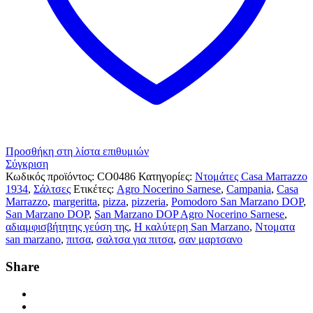
Προσθήκη στη λίστα επιθυμιών
Σύγκριση
Κωδικός προϊόντος:
CO0486
Κατηγορίες:
Ντομάτες Casa Marrazzo
1934
,
Σάλτσες
Ετικέτες:
Agro Nocerino Sarnese
,
Campania
,
Casa
Marrazzo
,
margeritta
,
pizza
,
pizzeria
,
Pomodoro San Marzano DOP
,
San Marzano DOP
,
San Marzano DOP Agro Nocerino Sarnese
,
αδιαμφισβήτητης γεύση της
,
Η καλύτερη San Marzano
,
Ντοματα
san marzano
,
πιτσα
,
σαλτσα για πιτσα
,
σαν μαρτσανο
Share