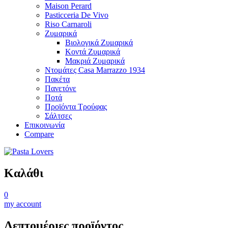
Maison Perard
Pasticceria De Vivo
Riso Carnaroli
Ζυμαρικά
Βιολογικά Ζυμαρικά
Κοντά Ζυμαρικά
Μακριά Ζυμαρικά
Ντομάτες Casa Marrazzo 1934
Πακέτα
Πανετόνε
Ποτά
Προϊόντα Τρούφας
Σάλτσες
Επικοινωνία
Compare
Καλάθι
0
my account
Λεπτομέριες προϊόντος