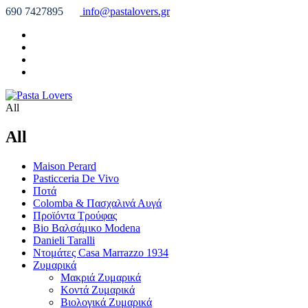
690 7427895
info@pastalovers.gr
All
All
Maison Perard
Pasticceria De Vivo
Ποτά
Colomba & Πασχαλινά Αυγά
Προϊόντα Τρούφας
Bio Βαλσάμικο Modena
Danieli Taralli
Ντομάτες Casa Marrazzo 1934
Ζυμαρικά
Μακριά Ζυμαρικά
Κοντά Ζυμαρικά
Βιολογικά Ζυμαρικά