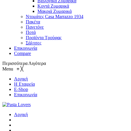
Βιολογικά Ζυμαρικά
Κοντά Ζυμαρικά
Μακριά Ζυμαρικά
Ντομάτες Casa Marrazzo 1934
Πακέτα
Πανετόνε
Ποτά
Προϊόντα Τρούφας
Σάλτσες
Επικοινωνία
Compare
Περισσότερα
Λιγότερα
Menu
≡
╳
Αρχική
Η Εταιρεία
E-Shop
Επικοινωνία
Αρχική