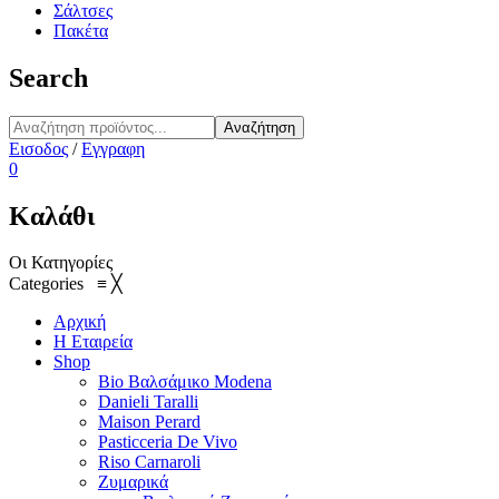
Σάλτσες
Πακέτα
Search
Αναζήτηση
Εισοδος
/
Εγγραφη
0
Καλάθι
Οι Κατηγορίες
Categories
≡
╳
Αρχική
Η Εταιρεία
Shop
Bio Βαλσάμικο Modena
Danieli Taralli
Maison Perard
Pasticceria De Vivo
Riso Carnaroli
Ζυμαρικά