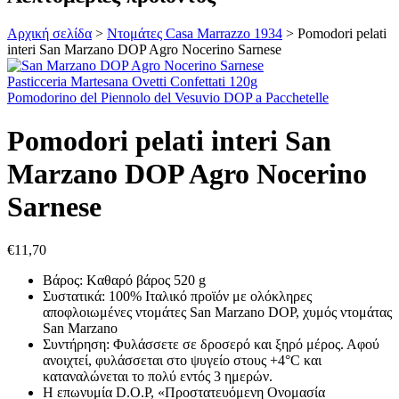
Αρχική σελίδα
>
Ντομάτες Casa Marrazzo 1934
>
Pomodori pelati
interi San Marzano DOP Agro Nocerino Sarnese
Pasticceria Martesana Ovetti Confettati 120g
Pomodorino del Piennolo del Vesuvio DOP a Pacchetelle
Pomodori pelati interi San
Marzano DOP Agro Nocerino
Sarnese
€
11,70
Βάρος: Kαθαρό βάρος 520 g
Συστατικά: 100% Ιταλικό προϊόν με ολόκληρες
αποφλοιωμένες ντομάτες San Marzano DOP, χυμός ντομάτας
San Marzano
Συντήρηση: Φυλάσσετε σε δροσερό και ξηρό μέρος. Αφού
ανοιχτεί, φυλάσσεται στο ψυγείο στους +4°C και
καταναλώνεται το πολύ εντός 3 ημερών.
Η επωνυμία D.O.P, «Προστατευόμενη Ονομασία