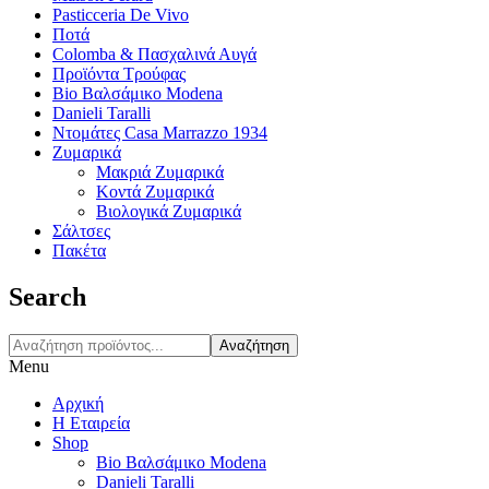
Pasticceria De Vivo
Ποτά
Colomba & Πασχαλινά Αυγά
Προϊόντα Τρούφας
Bio Βαλσάμικο Modena
Danieli Taralli
Ντομάτες Casa Marrazzo 1934
Ζυμαρικά
Μακριά Ζυμαρικά
Κοντά Ζυμαρικά
Βιολογικά Ζυμαρικά
Σάλτσες
Πακέτα
Search
Αναζήτηση
Menu
Αρχική
Η Εταιρεία
Shop
Bio Βαλσάμικο Modena
Danieli Taralli