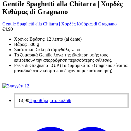
Gentile Spaghetti alla Chitarra | Χορδές
Κιθάρας di Gragnano
Gentile Spaghetti alla Chitarra | Χορδές Κιθάρας di Gragnano
€
4,90
Χρόνος Βράσης: 12 λεπτά (al dente)
Βάρος: 500 g
Συστατικά: Σκληρό σιμιγδάλι, νερό
Τα ζυμαρικά Gentile λόγω της ιδιαίτερη υφής τους
επιτρέπουν την απορρόφηση περισσότερης σάλτσας.
Pasta di Gragnano I.G.P (Τα ζυμαρικά του Gragnano είναι τα
μοναδικά στον κόσμο που έρχονται με πιστοποίηση)
€
4,90
Προσθήκη στο καλάθι