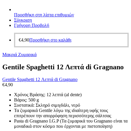
Προσθήκη στη λίστα επιθυμιών
Σύγκριση
Γρήγορη Προβολή
€
4,90
Προσθήκη στο καλάθι
Μακριά Ζυμαρικά
Gentile Spaghetti 12 Λεπτά di Gragnano
Gentile Spaghetti 12 Λεπτά di Gragnano
€
4,90
Χρόνος Βράσης: 12 λεπτά (al dente)
Βάρος: 500 g
Συστατικά: Σκληρό σιμιγδάλι, νερό
Τα ζυμαρικά Gentile λόγω της ιδιαίτερη υφής τους
επιτρέπουν την απορρόφηση περισσότερης σάλτσας
Pasta di Gragnano I.G.P (Τα ζυμαρικά του Gragnano είναι τα
μοναδικά στον κόσμο που έρχονται με πιστοποίηση)