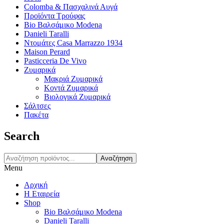
Colomba & Πασχαλινά Αυγά
Προϊόντα Τρούφας
Bio Βαλσάμικο Modena
Danieli Taralli
Ντομάτες Casa Marrazzo 1934
Maison Perard
Pasticceria De Vivo
Ζυμαρικά
Μακριά Ζυμαρικά
Κοντά Ζυμαρικά
Βιολογικά Ζυμαρικά
Σάλτσες
Πακέτα
Search
Αναζήτηση
Menu
Αρχική
Η Εταιρεία
Shop
Bio Βαλσάμικο Modena
Danieli Taralli