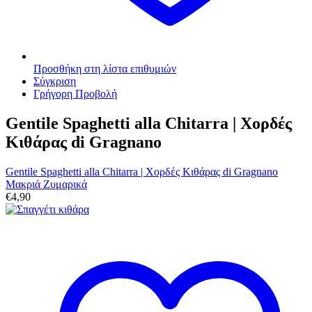
Προσθήκη στη λίστα επιθυμιών
Σύγκριση
Γρήγορη Προβολή
Gentile Spaghetti alla Chitarra | Χορδές
Κιθάρας di Gragnano
Gentile Spaghetti alla Chitarra | Χορδές Κιθάρας di Gragnano
Μακριά Ζυμαρικά
€
4,90