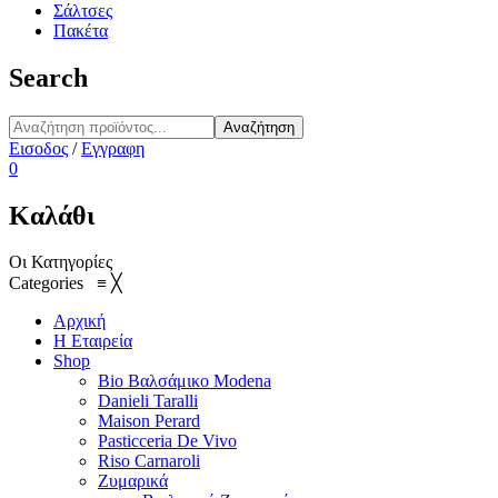
Σάλτσες
Πακέτα
Search
Αναζήτηση
Εισοδος
/
Εγγραφη
0
Καλάθι
Οι Κατηγορίες
Categories
≡
╳
Αρχική
Η Εταιρεία
Shop
Bio Βαλσάμικο Modena
Danieli Taralli
Maison Perard
Pasticceria De Vivo
Riso Carnaroli
Ζυμαρικά