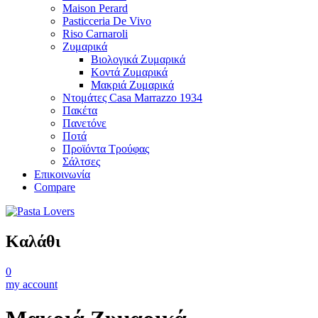
Maison Perard
Pasticceria De Vivo
Riso Carnaroli
Ζυμαρικά
Βιολογικά Ζυμαρικά
Κοντά Ζυμαρικά
Μακριά Ζυμαρικά
Ντομάτες Casa Marrazzo 1934
Πακέτα
Πανετόνε
Ποτά
Προϊόντα Τρούφας
Σάλτσες
Επικοινωνία
Compare
Καλάθι
0
my account