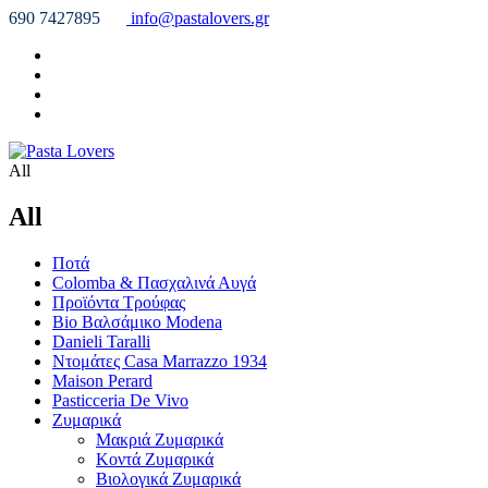
690 7427895
info@pastalovers.gr
All
All
Ποτά
Colomba & Πασχαλινά Αυγά
Προϊόντα Τρούφας
Bio Βαλσάμικο Modena
Danieli Taralli
Ντομάτες Casa Marrazzo 1934
Maison Perard
Pasticceria De Vivo
Ζυμαρικά
Μακριά Ζυμαρικά
Κοντά Ζυμαρικά
Βιολογικά Ζυμαρικά