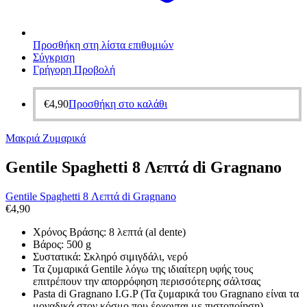
Προσθήκη στη λίστα επιθυμιών
Σύγκριση
Γρήγορη Προβολή
€
4,90
Προσθήκη στο καλάθι
Μακριά Ζυμαρικά
Gentile Spaghetti 8 Λεπτά di Gragnano
Gentile Spaghetti 8 Λεπτά di Gragnano
€
4,90
Χρόνος Βράσης: 8 λεπτά (al dente)
Βάρος: 500 g
Συστατικά: Σκληρό σιμιγδάλι, νερό
Τα ζυμαρικά Gentile λόγω της ιδιαίτερη υφής τους
επιτρέπουν την απορρόφηση περισσότερης σάλτσας
Pasta di Gragnano I.G.P (Τα ζυμαρικά του Gragnano είναι τα
μοναδικά στον κόσμο που έρχονται με πιστοποίηση)