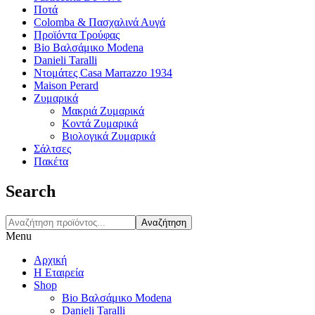
Ποτά
Colomba & Πασχαλινά Αυγά
Προϊόντα Τρούφας
Bio Βαλσάμικο Modena
Danieli Taralli
Ντομάτες Casa Marrazzo 1934
Maison Perard
Ζυμαρικά
Μακριά Ζυμαρικά
Κοντά Ζυμαρικά
Βιολογικά Ζυμαρικά
Σάλτσες
Πακέτα
Search
Αναζήτηση
Menu
Αρχική
Η Εταιρεία
Shop
Bio Βαλσάμικο Modena
Danieli Taralli