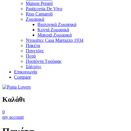
Maison Perard
Pasticceria De Vivo
Riso Carnaroli
Ζυμαρικά
Βιολογικά Ζυμαρικά
Κοντά Ζυμαρικά
Μακριά Ζυμαρικά
Ντομάτες Casa Marrazzo 1934
Πακέτα
Πανετόνε
Ποτά
Προϊόντα Τρούφας
Σάλτσες
Επικοινωνία
Compare
Καλάθι
0
my account