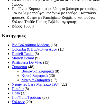
δώρου.
Προϊόντα: Καρύκευμα με βάση το βούτυρο με τρούφα,
Ταλιολίνι με τρούφα, Ροδάκινα με τρούφα, Πατατάκια
τρούφας, Κρέμα με Parmigiano Reggiano και τρούφα,
Σάλτσα Truffle Hunter, Βιβλίο μαγειρικής.
Βάρος: 1500 g
Κατηγορίες
Bio Βαλσάμικο Modena
(16)
Colomba & Πασχαλινά Αυγά
(11)
Danieli Taralli
(8)
Maison Perard
(9)
Pasticceria De Vivo
(15)
Ζυμαρικά
(48)
Βιολογικά Ζυμαρικά
(8)
Κοντά Ζυμαρικά
(26)
Μακριά Ζυμαρικά
(17)
Ντομάτες Casa Marrazzo 1934
(22)
Πακέτα
(8)
Ποτά
(3)
Προϊόντα Τρούφας
(28)
Σάλτσες
(20)