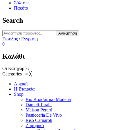
Σάλτσες
Πακέτα
Search
Αναζήτηση
Εισοδος
/
Εγγραφη
0
Καλάθι
Οι Κατηγορίες
Categories
≡
╳
Αρχική
Η Εταιρεία
Shop
Bio Βαλσάμικο Modena
Danieli Taralli
Maison Perard
Pasticceria De Vivo
Riso Carnaroli
Ζυμαρικά