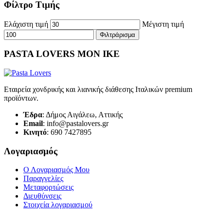
Φίλτρο Τιμής
Ελάχιστη τιμή
Μέγιστη τιμή
Φιλτράρισμα
PASTA LOVERS ΜΟΝ ΙΚΕ
Εταιρεία χονδρικής και λιανικής διάθεσης Ιταλικών premium
προϊόντων.
Έδρα
: Δήμος Αιγάλεω, Αττικής
Email
: info@pastalovers.gr
Κινητό
: 690 7427895
Λογαριασμός
Ο Λογαριασμός Μου
Παραγγελίες
Μεταφορτώσεις
Διευθύνσεις
Στοιχεία λογαριασμού