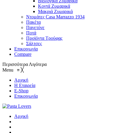
Βιολογικά Ζυμαρικά
Κοντά Ζυμαρικά
Μακριά Ζυμαρικά
Ντομάτες Casa Marrazzo 1934
Πακέτα
Πανετόνε
Ποτά
Προϊόντα Τρούφας
Σάλτσες
Επικοινωνία
Compare
Περισσότερα
Λιγότερα
Menu
≡
╳
Αρχική
Η Εταιρεία
E-Shop
Επικοινωνία
Αρχική