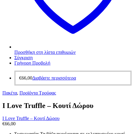
Προσθήκη στη λίστα επιθυμιών
Σύγκριση
Γρήγορη Προβολή
€
66,00
Διαβάστε περισσότερα
Πακέτα
,
Προϊόντα Τρούφας
I Love Truffle – Κουτί Δώρου
I Love Truffle – Κουτί Δώρου
€
66,00
Συσκευασία: Τα βάζα περιέχονται σε εκλεπτυσμένο κουτί