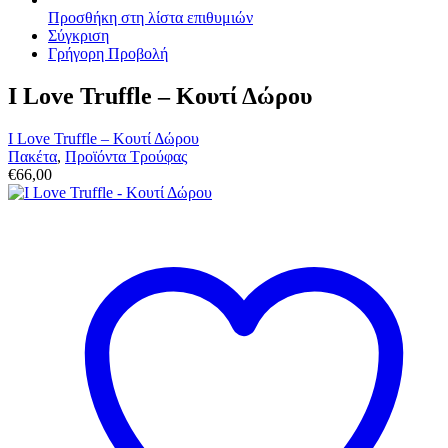
Προσθήκη στη λίστα επιθυμιών
Σύγκριση
Γρήγορη Προβολή
I Love Truffle – Κουτί Δώρου
I Love Truffle – Κουτί Δώρου
Πακέτα
,
Προϊόντα Τρούφας
€
66,00