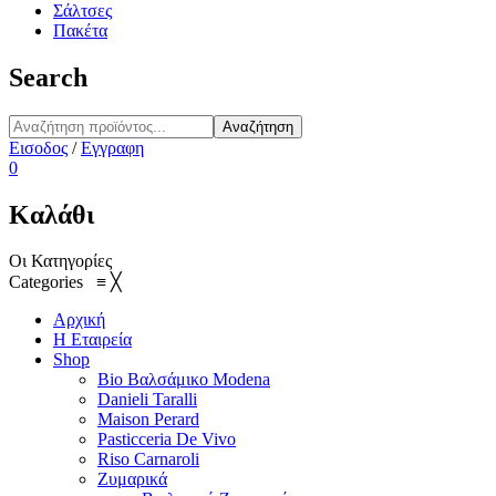
Σάλτσες
Πακέτα
Search
Αναζήτηση
Εισοδος
/
Εγγραφη
0
Καλάθι
Οι Κατηγορίες
Categories
≡
╳
Αρχική
Η Εταιρεία
Shop
Bio Βαλσάμικο Modena
Danieli Taralli
Maison Perard
Pasticceria De Vivo
Riso Carnaroli
Ζυμαρικά