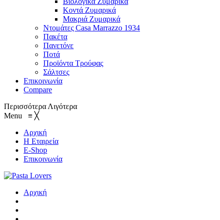
Βιολογικά Ζυμαρικά
Κοντά Ζυμαρικά
Μακριά Ζυμαρικά
Ντομάτες Casa Marrazzo 1934
Πακέτα
Πανετόνε
Ποτά
Προϊόντα Τρούφας
Σάλτσες
Επικοινωνία
Compare
Περισσότερα
Λιγότερα
Menu
≡
╳
Αρχική
Η Εταιρεία
E-Shop
Επικοινωνία
Αρχική