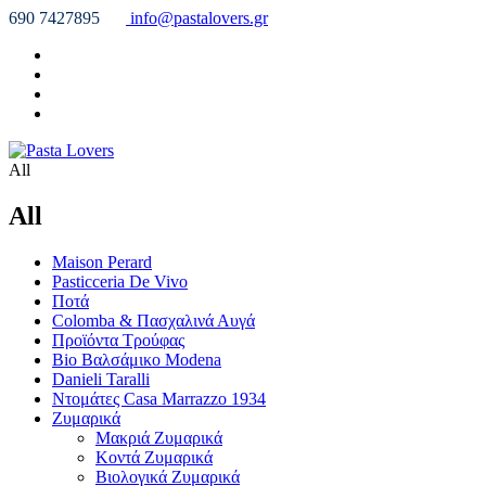
690 7427895
info@pastalovers.gr
All
All
Maison Perard
Pasticceria De Vivo
Ποτά
Colomba & Πασχαλινά Αυγά
Προϊόντα Τρούφας
Bio Βαλσάμικο Modena
Danieli Taralli
Ντομάτες Casa Marrazzo 1934
Ζυμαρικά
Μακριά Ζυμαρικά
Κοντά Ζυμαρικά
Βιολογικά Ζυμαρικά