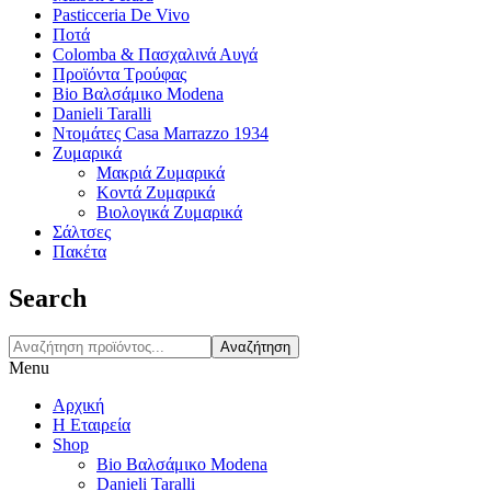
Pasticceria De Vivo
Ποτά
Colomba & Πασχαλινά Αυγά
Προϊόντα Τρούφας
Bio Βαλσάμικο Modena
Danieli Taralli
Ντομάτες Casa Marrazzo 1934
Ζυμαρικά
Μακριά Ζυμαρικά
Κοντά Ζυμαρικά
Βιολογικά Ζυμαρικά
Σάλτσες
Πακέτα
Search
Αναζήτηση
Menu
Αρχική
Η Εταιρεία
Shop
Bio Βαλσάμικο Modena
Danieli Taralli