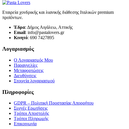
Εταιρεία χονδρικής και λιανικής διάθεσης Ιταλικών premium
προϊόντων.
Έδρα
: Δήμος Αιγάλεω, Αττικής
Email
: info@pastalovers.gr
Κινητό
: 690 7427895
Λογαριασμός
Ο Λογαριασμός Μου
Παραγγελίες
Μεταφορτώσεις
Διευθύνσεις
Στοιχεία λογαριασμού
Πληροφορίες
GDPR – Πολιτική Προστασίας Απορρήτου
Συχνές Eρωτήσεις
Τρόποι Αποστολής
Τρόποι Πληρωμής
Επικοινωνία