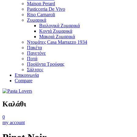
Maison Perard
Pasticceria De Vivo
Riso Carnaroli
Ζυμαρικά
Βιολογικά Ζυμαρικά
Κοντά Ζυμαρικά
Μακριά Ζυμαρικά
Ντομάτες Casa Marrazzo 1934
Πακέτα
Πανετόνε
Ποτά
Προϊόντα Τρούφας
Σάλτσες
Επικοινωνία
Compare
Καλάθι
0
my account