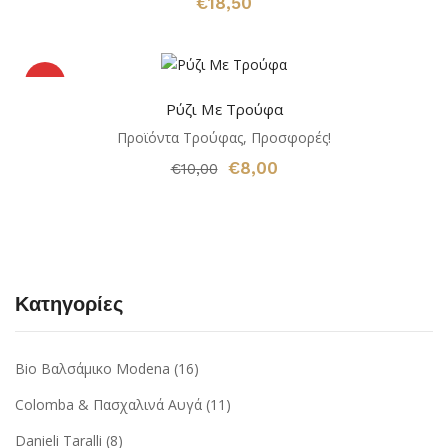
€
18,50
Προσ
Ρύζι Με Τρούφα
φορά!
Προϊόντα Τρούφας
,
Προσφορές!
Original
Η
€
8,00
€
10,00
price
τρέχουσα
was:
τιμή
€10,00.
είναι:
€8,00.
Κατηγορίες
Bio Βαλσάμικο Modena
(16)
Colomba & Πασχαλινά Αυγά
(11)
Danieli Taralli
(8)