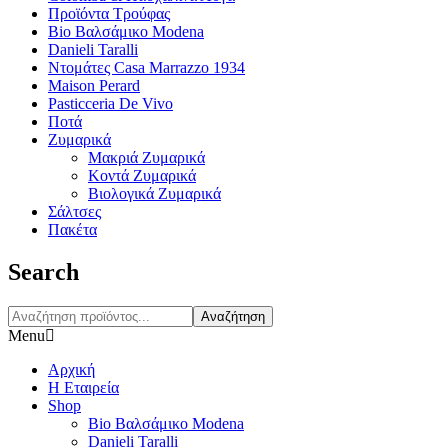
Προϊόντα Τρούφας
Bio Βαλσάμικο Modena
Danieli Taralli
Ντομάτες Casa Marrazzo 1934
Maison Perard
Pasticceria De Vivo
Ποτά
Ζυμαρικά
Μακριά Ζυμαρικά
Κοντά Ζυμαρικά
Βιολογικά Ζυμαρικά
Σάλτσες
Πακέτα
Search
Αναζήτηση
Menu
Αρχική
Η Εταιρεία
Shop
Bio Βαλσάμικο Modena
Danieli Taralli