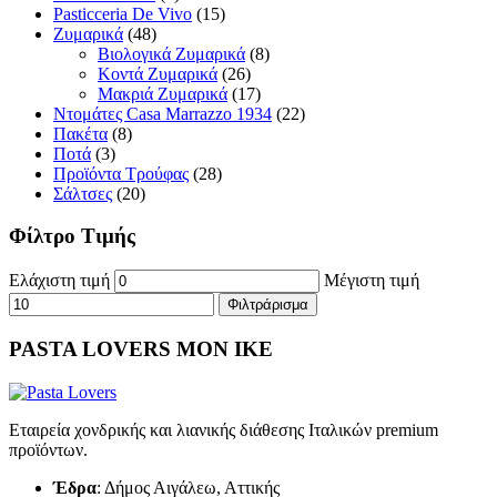
Pasticceria De Vivo
(15)
Ζυμαρικά
(48)
Βιολογικά Ζυμαρικά
(8)
Κοντά Ζυμαρικά
(26)
Μακριά Ζυμαρικά
(17)
Ντομάτες Casa Marrazzo 1934
(22)
Πακέτα
(8)
Ποτά
(3)
Προϊόντα Τρούφας
(28)
Σάλτσες
(20)
Φίλτρο Τιμής
Ελάχιστη τιμή
Μέγιστη τιμή
Φιλτράρισμα
PASTA LOVERS ΜΟΝ ΙΚΕ
Εταιρεία χονδρικής και λιανικής διάθεσης Ιταλικών premium
προϊόντων.
Έδρα
: Δήμος Αιγάλεω, Αττικής