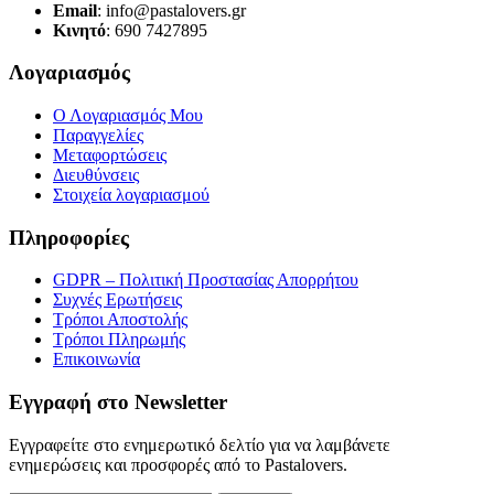
Email
: info@pastalovers.gr
Κινητό
: 690 7427895
Λογαριασμός
Ο Λογαριασμός Μου
Παραγγελίες
Μεταφορτώσεις
Διευθύνσεις
Στοιχεία λογαριασμού
Πληροφορίες
GDPR – Πολιτική Προστασίας Απορρήτου
Συχνές Eρωτήσεις
Τρόποι Αποστολής
Τρόποι Πληρωμής
Επικοινωνία
Εγγραφή στο Newsletter
Εγγραφείτε στο ενημερωτικό δελτίο για να λαμβάνετε
ενημερώσεις και προσφορές από το Pastalovers.