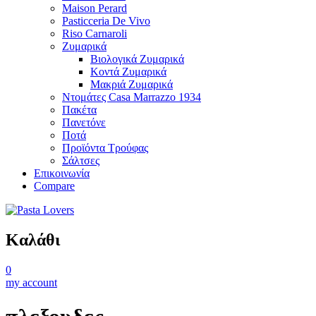
Maison Perard
Pasticceria De Vivo
Riso Carnaroli
Ζυμαρικά
Βιολογικά Ζυμαρικά
Κοντά Ζυμαρικά
Μακριά Ζυμαρικά
Ντομάτες Casa Marrazzo 1934
Πακέτα
Πανετόνε
Ποτά
Προϊόντα Τρούφας
Σάλτσες
Επικοινωνία
Compare
Καλάθι
0
my account