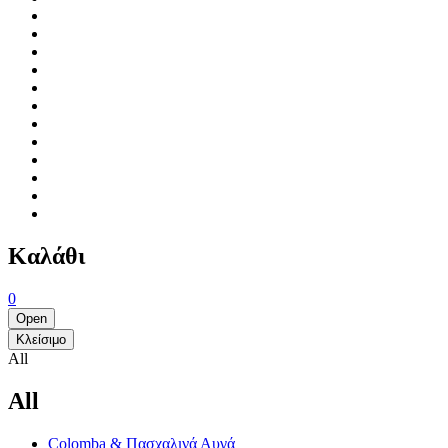
Καλάθι
0
Open
Κλείσιμο
All
All
Colomba & Πασχαλινά Αυγά