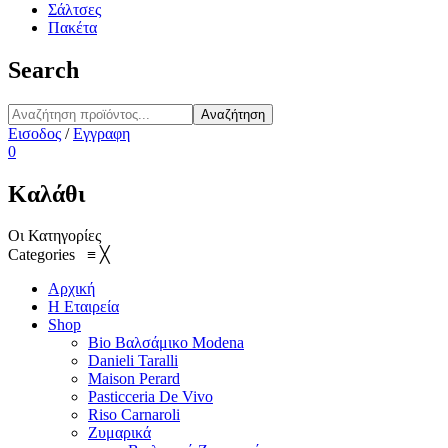
Σάλτσες
Πακέτα
Search
Αναζήτηση
Εισοδος
/
Εγγραφη
0
Καλάθι
Οι Κατηγορίες
Categories
≡
╳
Αρχική
Η Εταιρεία
Shop
Bio Βαλσάμικο Modena
Danieli Taralli
Maison Perard
Pasticceria De Vivo
Riso Carnaroli
Ζυμαρικά