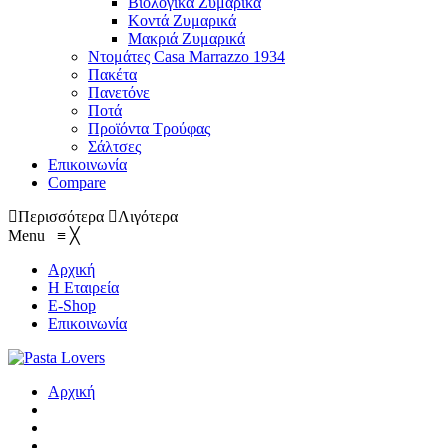
Βιολογικά Ζυμαρικά
Κοντά Ζυμαρικά
Μακριά Ζυμαρικά
Ντομάτες Casa Marrazzo 1934
Πακέτα
Πανετόνε
Ποτά
Προϊόντα Τρούφας
Σάλτσες
Επικοινωνία
Compare
Περισσότερα
Λιγότερα
Menu
≡
╳
Αρχική
Η Εταιρεία
E-Shop
Επικοινωνία
Αρχική