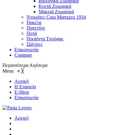
Βιολογικά Ζυμαρικά
Κοντά Ζυμαρικά
Μακριά Ζυμαρικά
Ντομάτες Casa Marrazzo 1934
Πακέτα
Πανετόνε
Ποτά
Προϊόντα Τρούφας
Σάλτσες
Επικοινωνία
Compare
Περισσότερα
Λιγότερα
Menu
≡
╳
Αρχική
Η Εταιρεία
E-Shop
Επικοινωνία
Αρχική