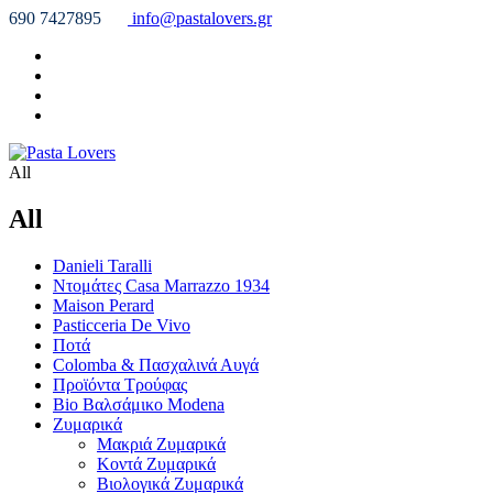
690 7427895
info@pastalovers.gr
All
All
Danieli Taralli
Ντομάτες Casa Marrazzo 1934
Maison Perard
Pasticceria De Vivo
Ποτά
Colomba & Πασχαλινά Αυγά
Προϊόντα Τρούφας
Bio Βαλσάμικο Modena
Ζυμαρικά
Μακριά Ζυμαρικά
Κοντά Ζυμαρικά
Βιολογικά Ζυμαρικά