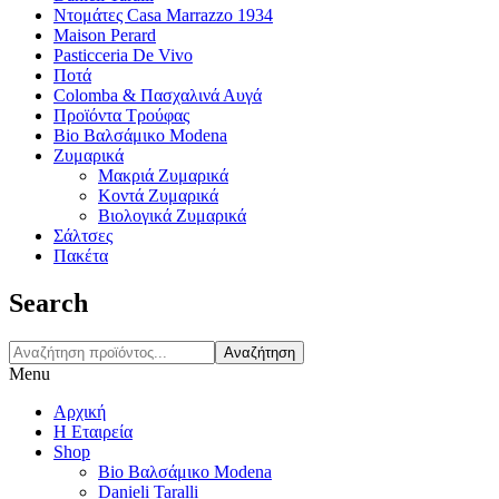
Ντομάτες Casa Marrazzo 1934
Maison Perard
Pasticceria De Vivo
Ποτά
Colomba & Πασχαλινά Αυγά
Προϊόντα Τρούφας
Bio Βαλσάμικο Modena
Ζυμαρικά
Μακριά Ζυμαρικά
Κοντά Ζυμαρικά
Βιολογικά Ζυμαρικά
Σάλτσες
Πακέτα
Search
Αναζήτηση
Menu
Αρχική
Η Εταιρεία
Shop
Bio Βαλσάμικο Modena
Danieli Taralli