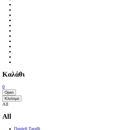
Καλάθι
0
Open
Κλείσιμο
All
All
Danieli Taralli