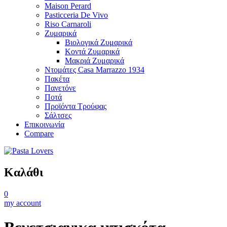
Maison Perard
Pasticceria De Vivo
Riso Carnaroli
Ζυμαρικά
Βιολογικά Ζυμαρικά
Κοντά Ζυμαρικά
Μακριά Ζυμαρικά
Ντομάτες Casa Marrazzo 1934
Πακέτα
Πανετόνε
Ποτά
Προϊόντα Τρούφας
Σάλτσες
Επικοινωνία
Compare
Καλάθι
0
my account