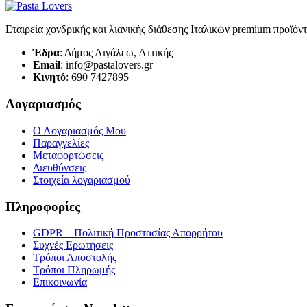
Εταιρεία χονδρικής και λιανικής διάθεσης Ιταλικών premium προϊόν
Έδρα
: Δήμος Αιγάλεω, Αττικής
Email
: info@pastalovers.gr
Κινητό
: 690 7427895
Λογαριασμός
Ο Λογαριασμός Μου
Παραγγελίες
Μεταφορτώσεις
Διευθύνσεις
Στοιχεία λογαριασμού
Πληροφορίες
GDPR – Πολιτική Προστασίας Απορρήτου
Συχνές Eρωτήσεις
Τρόποι Αποστολής
Τρόποι Πληρωμής
Επικοινωνία