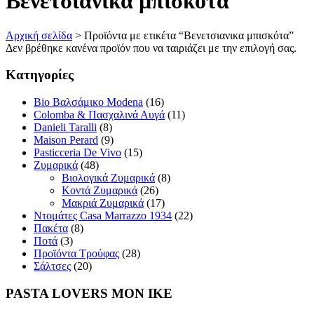
Βενετσιανικα μπισκότα
Αρχική σελίδα
>
Προϊόντα με ετικέτα “Βενετσιανικα μπισκότα”
Δεν βρέθηκε κανένα προϊόν που να ταιριάζει με την επιλογή σας.
Κατηγορίες
Bio Βαλσάμικο Modena
(16)
Colomba & Πασχαλινά Αυγά
(11)
Danieli Taralli
(8)
Maison Perard
(9)
Pasticceria De Vivo
(15)
Ζυμαρικά
(48)
Βιολογικά Ζυμαρικά
(8)
Κοντά Ζυμαρικά
(26)
Μακριά Ζυμαρικά
(17)
Ντομάτες Casa Marrazzo 1934
(22)
Πακέτα
(8)
Ποτά
(3)
Προϊόντα Τρούφας
(28)
Σάλτσες
(20)
PASTA LOVERS ΜΟΝ ΙΚΕ