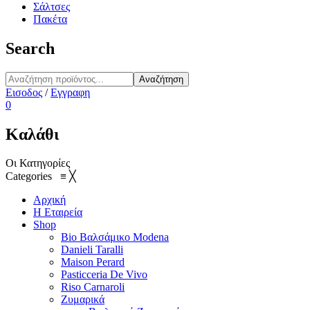
Σάλτσες
Πακέτα
Search
Αναζήτηση
Εισοδος
/
Εγγραφη
0
Καλάθι
Οι Κατηγορίες
Categories
≡
╳
Αρχική
Η Εταιρεία
Shop
Bio Βαλσάμικο Modena
Danieli Taralli
Maison Perard
Pasticceria De Vivo
Riso Carnaroli
Ζυμαρικά