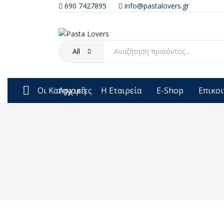
690 7427895
info@pastalovers.gr
All
Οι Κατηγορίες
Αρχική
Η Εταιρεία
E-Shop
Επικο