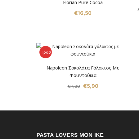
Florian Pure Cocoa
€
16,50
Προσ
φορά!
Napoleon Σοκολάτα Γάλακτος Με
Φουντούκια
Original
Η
€
5,90
€
7,00
price
τρέχουσα
was:
τιμή
€7,00.
είναι:
€5,90.
PASTA LOVERS ΜΟΝ ΙΚΕ