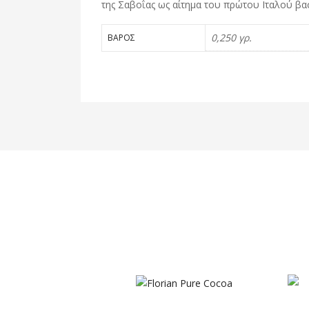
της Σαβοΐας ως αίτημα του πρώτου Ιταλού βασι
0,250 γρ.
ΒΆΡΟΣ