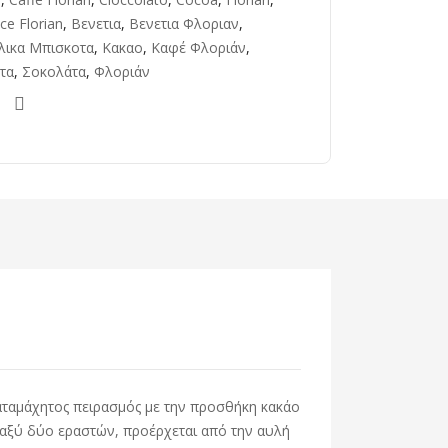
ce Florian
,
Βενετια
,
Βενετια Φλοριαν
,
αλικα Μπισκοτα
,
Κακαο
,
Καφέ Φλοριάν
,
τα
,
Σοκολάτα
,
Φλοριάν
καταμάχητος πειρασμός με την προσθήκη κακάο
εταξύ δύο εραστών, προέρχεται από την αυλή