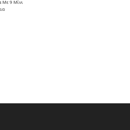
α Με 9 Μίνι
ια