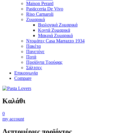
Maison Perard
Pasticceria De Vivo
Riso Carnaroli
Ζυμαρικά
Βιολογικά Ζυμαρικά
Κοντά Ζυμαρικά
Μακριά Ζυμαρικά
Ντομάτες Casa Marrazzo 1934
Πακέτα
Πανετόνε
Ποτά
Προϊόντα Τρούφας
Σάλτσες
Επικοινωνία
Compare
Καλάθι
0
my account
Λεπτομέριες προϊόντος