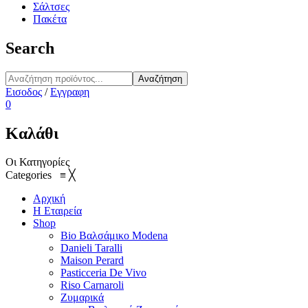
Σάλτσες
Πακέτα
Search
Αναζήτηση
Εισοδος
/
Εγγραφη
0
Καλάθι
Οι Κατηγορίες
Categories
≡
╳
Αρχική
Η Εταιρεία
Shop
Bio Βαλσάμικο Modena
Danieli Taralli
Maison Perard
Pasticceria De Vivo
Riso Carnaroli
Ζυμαρικά