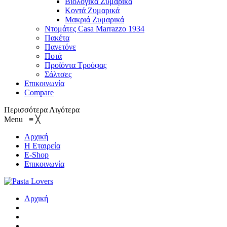
Βιολογικά Ζυμαρικά
Κοντά Ζυμαρικά
Μακριά Ζυμαρικά
Ντομάτες Casa Marrazzo 1934
Πακέτα
Πανετόνε
Ποτά
Προϊόντα Τρούφας
Σάλτσες
Επικοινωνία
Compare
Περισσότερα
Λιγότερα
Menu
≡
╳
Αρχική
Η Εταιρεία
E-Shop
Επικοινωνία
Αρχική