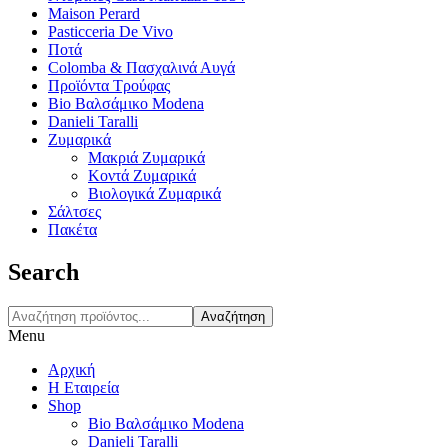
Maison Perard
Pasticceria De Vivo
Ποτά
Colomba & Πασχαλινά Αυγά
Προϊόντα Τρούφας
Bio Βαλσάμικο Modena
Danieli Taralli
Ζυμαρικά
Μακριά Ζυμαρικά
Κοντά Ζυμαρικά
Βιολογικά Ζυμαρικά
Σάλτσες
Πακέτα
Search
Αναζήτηση
Menu
Αρχική
Η Εταιρεία
Shop
Bio Βαλσάμικο Modena
Danieli Taralli