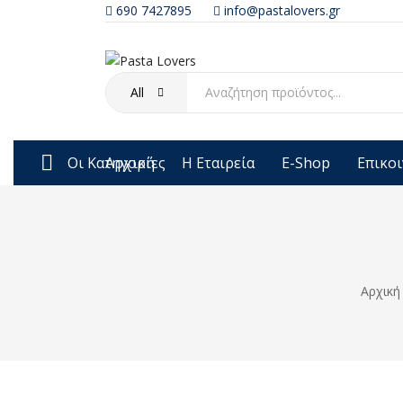
690 7427895
info@pastalovers.gr
All
Οι Κατηγορίες
Αρχική
Η Εταιρεία
E-Shop
Επικο
Αρχική