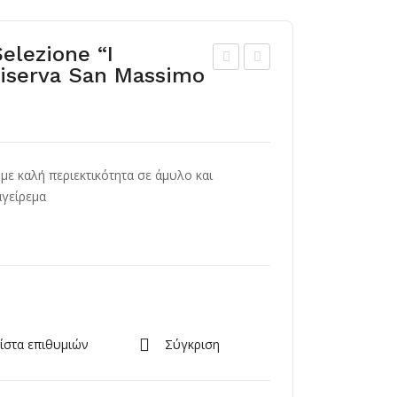
Selezione “I
Riserva San Massimo
ρέμ
odi
α
um
Βαλ
Sel
σάμ
ecti
i με καλή περιεκτικότητα σε άμυλο και
ικο
on
αγείρεμα
Ξύδ
ι
Από
Mo
den
a
ίστα επιθυμιών
Σύγκριση
IGP
150