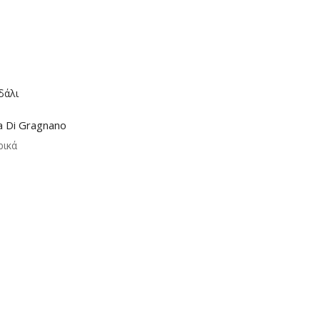
a Di Gragnano
ρικά