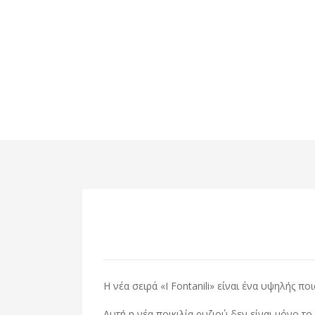
H νέα σειρά «I Fontanili» είναι ένα υψηλής π
Αυτή η νέα ποικιλία ρυζιού δεν είναι μόνο τ