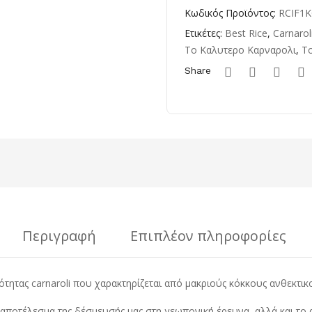
Κωδικός Προϊόντος:
RCIF1
Ετικέτες:
Best Rice
,
Carnarol
Το Καλυτερο Καρναρολι
,
Το
Share
Περιγραφή
Επιπλέον πληροφορίες
οιότητας carnaroli που χαρακτηρίζεται από μακριούς κόκκους ανθεκτικ
ο αποτέλεσμα της δέσμευσής μας στη γεωπονική έρευνα, αλλά και το