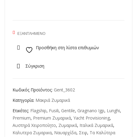
o
ΕΞΑΝΤΛΗΜΈΝΟ
Προσθήκη στη λίστα επιθυμιών
Σύγκριση
Κωδικός Προϊόντος:
Gent_3602
Κατηγορία:
Μακριά Ζυμαρικά
Ετικέτες:
Flagship
,
Fusili
,
Gentile
,
Gragnano Igp
,
Lunghi
,
Premium
,
Premium Ζυμαρικά
,
Yacht Provisioning
,
Αυστηρά Χειροποίητο
,
Ζυμαρικά
,
Ιταλικά Ζυμαρικά
,
Καλυτερα Ζυμαρικα
,
Ναυαρχίδα
,
Σεφ
,
Τα Καλύτερα