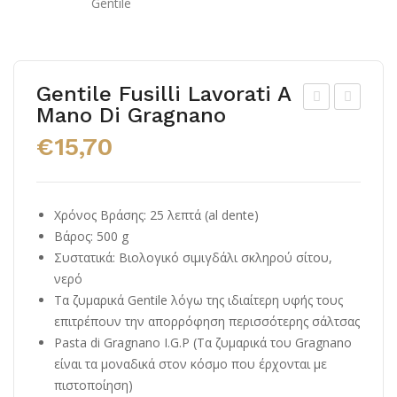
Gentile Fusilli Lavorati A
Mano Di Gragnano
enti
enti
€
15,70
le
le
Pen
Po
ne
mo
Χρόνος Βράσης: 25 λεπτά (al dente)
Rig
dori
Βάρος: 500 g
ate
ni
Συστατικά: Βιολογικό σιμιγδάλι σκληρού σίτου,
di
Bas
νερό
Gra
ilico
Τα ζυμαρικά Gentile λόγω της ιδιαίτερη υφής τους
gna
e
επιτρέπουν την απορρόφηση περισσότερης σάλτσας
Pasta di Gragnano I.G.P (Τα ζυμαρικά του Gragnano
no
Pep
είναι τα μοναδικά στον κόσμο που έρχονται με
ero
πιστοποίηση)
ncin