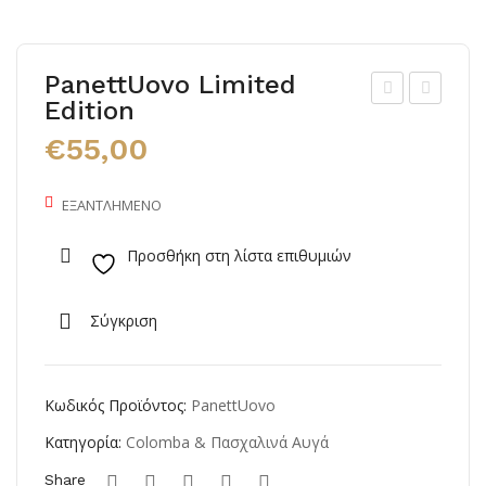
PanettUovo Limited
Edition
enti
ασχ
€
55,00
le
αλι
Pac
νό
ΕΞΑΝΤΛΗΜΈΝΟ
che
Αυγ
ri di
ό
Προσθήκη στη λίστα επιθυμιών
Gra
Σοκ
gna
ολά
Σύγκριση
no
τα
Rub
y
Κωδικός Προϊόντος:
PanettUovo
Κατηγορία:
Colomba & Πασχαλινά Αυγά
Share