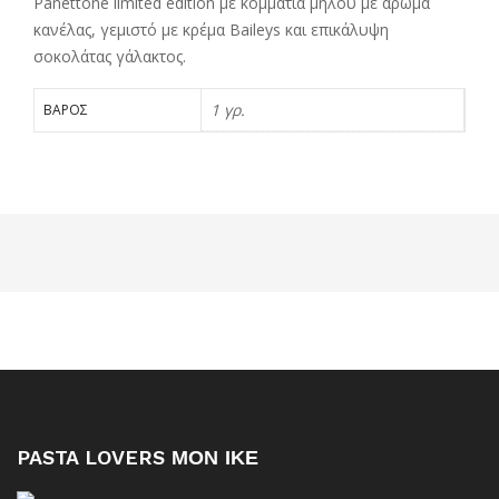
Panettone limited edition με κομμάτια μήλου με άρωμα
κανέλας, γεμιστό με κρέμα Baileys και επικάλυψη
σοκολάτας γάλακτος.
1 γρ.
ΒΆΡΟΣ
PASTA LOVERS ΜΟΝ ΙΚΕ