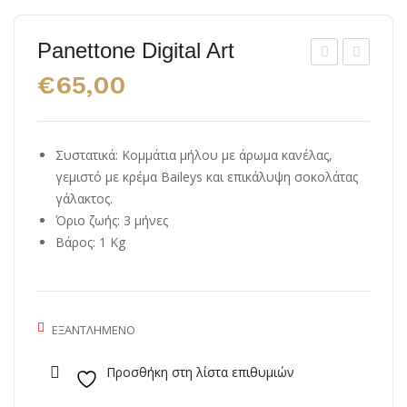
Panettone Digital Art
enti
ish
€
65,00
le
Sou
Pen
p
ne
390
Συστατικά: Κομμάτια μήλου με άρωμα κανέλας,
γεμιστό με κρέμα Baileys και επικάλυψη σοκολάτας
di
g
γάλακτος.
Gra
Όριο ζωής: 3 μήνες
gna
Βάρος: 1 Kg
no
ΕΞΑΝΤΛΗΜΈΝΟ
Προσθήκη στη λίστα επιθυμιών