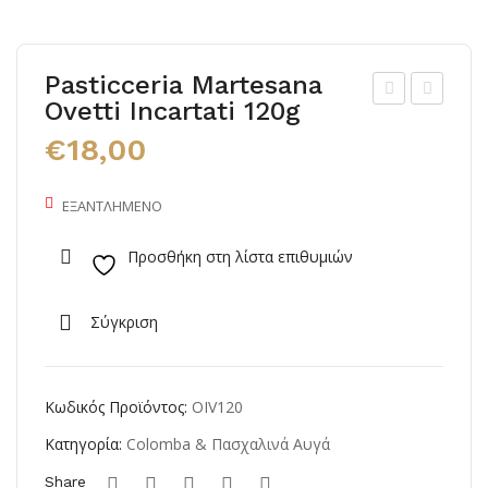
Pasticceria Martesana
Ovetti Incartati 120g
olo
asti
€
18,00
mb
cce
a
ria
ΕΞΑΝΤΛΗΜΈΝΟ
Mε
Mar
Μή
tes
Προσθήκη στη λίστα επιθυμιών
λο
ana
Και
Ov
Σύγκριση
Lim
etti
onc
Con
ello
fett
Κωδικός Προϊόντος:
OIV120
ati
Κατηγορία:
Colomba & Πασχαλινά Αυγά
120
Share
g