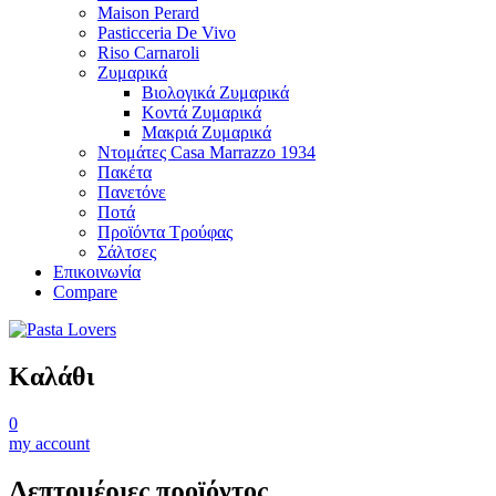
Maison Perard
Pasticceria De Vivo
Riso Carnaroli
Ζυμαρικά
Βιολογικά Ζυμαρικά
Κοντά Ζυμαρικά
Μακριά Ζυμαρικά
Ντομάτες Casa Marrazzo 1934
Πακέτα
Πανετόνε
Ποτά
Προϊόντα Τρούφας
Σάλτσες
Επικοινωνία
Compare
Καλάθι
0
my account
Λεπτομέριες προϊόντος