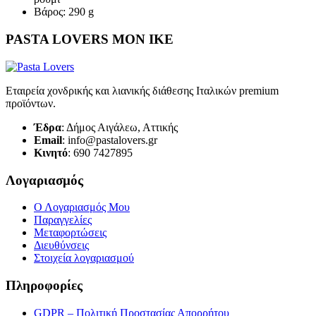
Βάρος: 290 g
PASTA LOVERS ΜΟΝ ΙΚΕ
Εταιρεία χονδρικής και λιανικής διάθεσης Ιταλικών premium
προϊόντων.
Έδρα
: Δήμος Αιγάλεω, Αττικής
Email
: info@pastalovers.gr
Κινητό
: 690 7427895
Λογαριασμός
Ο Λογαριασμός Μου
Παραγγελίες
Μεταφορτώσεις
Διευθύνσεις
Στοιχεία λογαριασμού
Πληροφορίες
GDPR – Πολιτική Προστασίας Απορρήτου