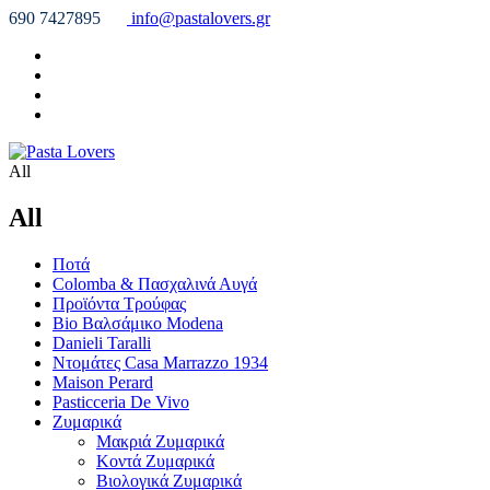
690 7427895
info@pastalovers.gr
All
All
Ποτά
Colomba & Πασχαλινά Αυγά
Προϊόντα Τρούφας
Bio Βαλσάμικο Modena
Danieli Taralli
Ντομάτες Casa Marrazzo 1934
Maison Perard
Pasticceria De Vivo
Ζυμαρικά
Μακριά Ζυμαρικά
Κοντά Ζυμαρικά
Βιολογικά Ζυμαρικά