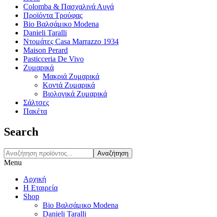
Colomba & Πασχαλινά Αυγά
Προϊόντα Τρούφας
Bio Βαλσάμικο Modena
Danieli Taralli
Ντομάτες Casa Marrazzo 1934
Maison Perard
Pasticceria De Vivo
Ζυμαρικά
Μακριά Ζυμαρικά
Κοντά Ζυμαρικά
Βιολογικά Ζυμαρικά
Σάλτσες
Πακέτα
Search
Αναζήτηση
Menu
Αρχική
Η Εταιρεία
Shop
Bio Βαλσάμικο Modena
Danieli Taralli