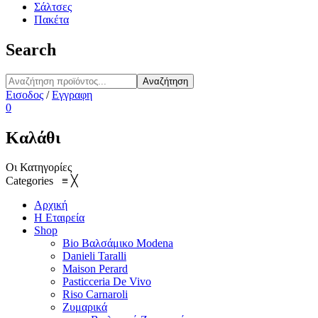
Σάλτσες
Πακέτα
Search
Αναζήτηση
Εισοδος
/
Εγγραφη
0
Καλάθι
Οι Κατηγορίες
Categories
≡
╳
Αρχική
Η Εταιρεία
Shop
Bio Βαλσάμικο Modena
Danieli Taralli
Maison Perard
Pasticceria De Vivo
Riso Carnaroli
Ζυμαρικά