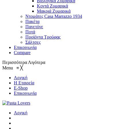
Βιολογικά Ζυμαρικά
Κοντά Ζυμαρικά
Μακριά Ζυμαρικά
Ντομάτες Casa Marrazzo 1934
Πακέτα
Πανετόνε
Ποτά
Προϊόντα Τρούφας
Σάλτσες
Επικοινωνία
Compare
Περισσότερα
Λιγότερα
Menu
≡
╳
Αρχική
Η Εταιρεία
E-Shop
Επικοινωνία
Αρχική