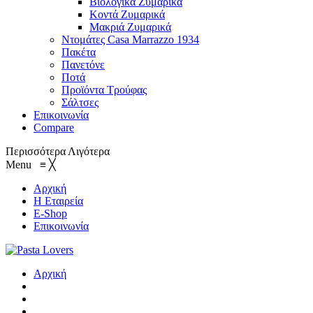
Βιολογικά Ζυμαρικά
Κοντά Ζυμαρικά
Μακριά Ζυμαρικά
Ντομάτες Casa Marrazzo 1934
Πακέτα
Πανετόνε
Ποτά
Προϊόντα Τρούφας
Σάλτσες
Επικοινωνία
Compare
Περισσότερα
Λιγότερα
Menu
≡
╳
Αρχική
Η Εταιρεία
E-Shop
Επικοινωνία
Αρχική