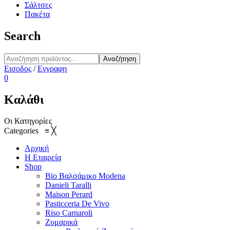
Σάλτσες
Πακέτα
Search
Αναζήτηση
Εισοδος
/
Εγγραφη
0
Καλάθι
Οι Κατηγορίες
Categories
≡
╳
Αρχική
Η Εταιρεία
Shop
Bio Βαλσάμικο Modena
Danieli Taralli
Maison Perard
Pasticceria De Vivo
Riso Carnaroli
Ζυμαρικά