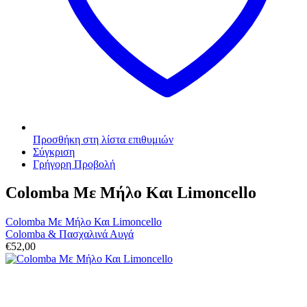
Προσθήκη στη λίστα επιθυμιών
Σύγκριση
Γρήγορη Προβολή
Colomba Mε Μήλο Και Limoncello
Colomba Mε Μήλο Και Limoncello
Colomba & Πασχαλινά Αυγά
€
52,00