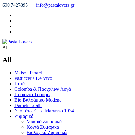
690 7427895
info@pastalovers.gr
All
All
Maison Perard
Pasticceria De Vivo
Ποτά
Colomba & Πασχαλινά Αυγά
Προϊόντα Τρούφας
Bio Βαλσάμικο Modena
Danieli Taralli
Ντομάτες Casa Marrazzo 1934
Ζυμαρικά
Μακριά Ζυμαρικά
Κοντά Ζυμαρικά
Βιολογικά Ζυμαρικά