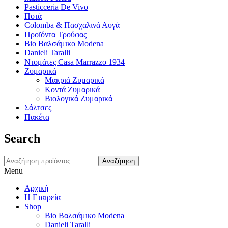
Pasticceria De Vivo
Ποτά
Colomba & Πασχαλινά Αυγά
Προϊόντα Τρούφας
Bio Βαλσάμικο Modena
Danieli Taralli
Ντομάτες Casa Marrazzo 1934
Ζυμαρικά
Μακριά Ζυμαρικά
Κοντά Ζυμαρικά
Βιολογικά Ζυμαρικά
Σάλτσες
Πακέτα
Search
Αναζήτηση
Menu
Αρχική
Η Εταιρεία
Shop
Bio Βαλσάμικο Modena
Danieli Taralli