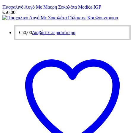
Πασχαλινό Αυγό Με Μαύρη Σοκολάτα Modica IGP
€
50,00
€
50,00
Διαβάστε περισσότερα