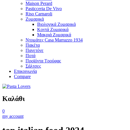
Maison Perard
Pasticceria De Vivo
Riso Carnaroli
Ζυμαρικά
Βιολογικά Ζυμαρικά
Κοντά Ζυμαρικά
Μακριά Ζυμαρικά
Ντομάτες Casa Marrazzo 1934
Πακέτα
Πανετόνε
Ποτά
Προϊόντα Τρούφας
Σάλτσες
Επικοινωνία
Compare
Καλάθι
0
my account