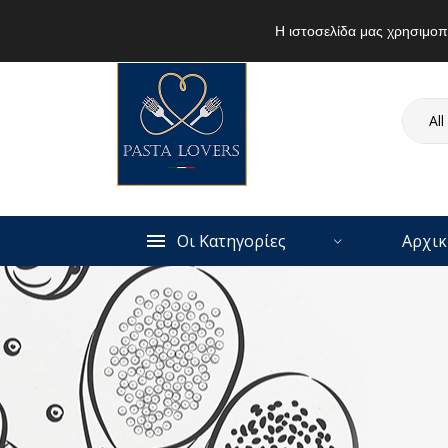
690 7427895
info@pastalovers.gr
Η ιστοσελίδα μας χρησιμοπο
All
Οι Κατηγορίες
Αρχικ