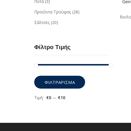
Gent
Ποτά
(3)
Προϊόντα Τρούφας
(28)
Βιολο
Σάλτσες
(20)
Φίλτρο Τιμής
Ελάχιστη
Μέγιστη
ΦΙΛΤΡΆΡΙΣΜΑ
τιμή
τιμή
Τιμή:
€0
—
€10