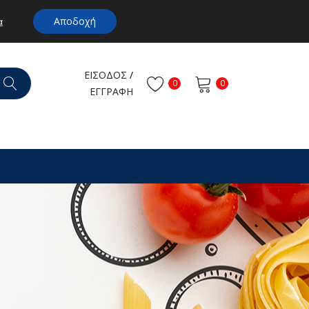
Αποδοχή
α
ΕΙΣΟΔΟΣ
/
0
0
ΕΓΓΡΑΦΗ
To καλάθι είναι άδειο.