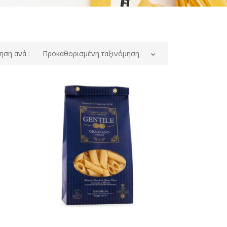
ηση ανά :
Προκαθορισμένη ταξινόμηση