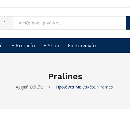
ή
Η Εταιρεία
E-Shop
Επικοινωνία
Pralines
Αρχική Σελίδα
>
Προϊόντα Με Ετικέτα “pralines”