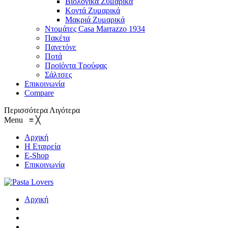
Βιολογικά Ζυμαρικά
Κοντά Ζυμαρικά
Μακριά Ζυμαρικά
Ντομάτες Casa Marrazzo 1934
Πακέτα
Πανετόνε
Ποτά
Προϊόντα Τρούφας
Σάλτσες
Επικοινωνία
Compare
Περισσότερα
Λιγότερα
Menu
≡
╳
Αρχική
Η Εταιρεία
E-Shop
Επικοινωνία
Αρχική