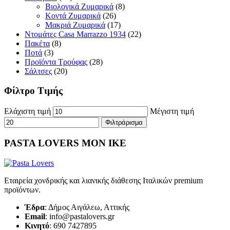
Βιολογικά Ζυμαρικά
(8)
Κοντά Ζυμαρικά
(26)
Μακριά Ζυμαρικά
(17)
Ντομάτες Casa Marrazzo 1934
(22)
Πακέτα
(8)
Ποτά
(3)
Προϊόντα Τρούφας
(28)
Σάλτσες
(20)
Φίλτρο Τιμής
Ελάχιστη τιμή
Μέγιστη τιμή
Φιλτράρισμα
PASTA LOVERS ΜΟΝ ΙΚΕ
Εταιρεία χονδρικής και λιανικής διάθεσης Ιταλικών premium
προϊόντων.
Έδρα
: Δήμος Αιγάλεω, Αττικής
Email
: info@pastalovers.gr
Κινητό
: 690 7427895