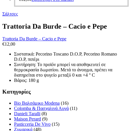
Σάλτσες
Τrattoria Da Burde – Cacio e Pepe
Τrattoria Da Burde – Cacio e Pepe
€
12,00
Συστατικά: Pecorino Toscano D.O.P, Pecorino Romano
D.O.P, πιπέρι
Συντήρηση: Το προϊόν μπορεί να αποθηκευτεί σε
θερμοκρασία δωματίου. Μετά το άνοιγμα, πρέπει να
διατηρείται στο ψυγείο μεταξύ 0 και +4 ° C
Βάρος: 180 g
Κατηγορίες
Bio Βαλσάμικο Modena
(16)
Colomba & Πασχαλινά Αυγά
(11)
Danieli Taralli
(8)
Maison Perard
(9)
Pasticceria De Vivo
(15)
Ζυμαρικά
(48)