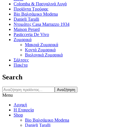
Colomba & Πασχαλινά Αυγά
Προϊόντα Τρούφας
Bio Βαλσάμικο Modena
Danieli Taralli
Ντομάτες Casa Marrazzo 1934
Maison Perard
Pasticceria De Vivo
Ζυμαρικά
Μακριά Ζυμαρικά
Κοντά Ζυμαρικά
Βιολογικά Ζυμαρικά
Σάλτσες
Πακέτα
Search
Αναζήτηση
Menu
Αρχική
Η Εταιρεία
Shop
Bio Βαλσάμικο Modena
Danieli Taralli