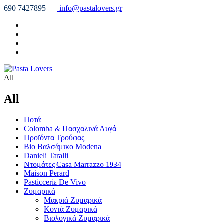
690 7427895
info@pastalovers.gr
All
All
Ποτά
Colomba & Πασχαλινά Αυγά
Προϊόντα Τρούφας
Bio Βαλσάμικο Modena
Danieli Taralli
Ντομάτες Casa Marrazzo 1934
Maison Perard
Pasticceria De Vivo
Ζυμαρικά
Μακριά Ζυμαρικά
Κοντά Ζυμαρικά
Βιολογικά Ζυμαρικά