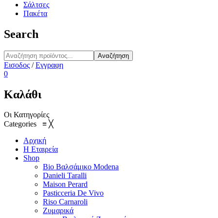
Σάλτσες
Πακέτα
Search
Αναζήτηση
Εισοδος
/
Εγγραφη
0
Καλάθι
Οι Κατηγορίες
Categories
≡
╳
Αρχική
Η Εταιρεία
Shop
Bio Βαλσάμικο Modena
Danieli Taralli
Maison Perard
Pasticceria De Vivo
Riso Carnaroli
Ζυμαρικά