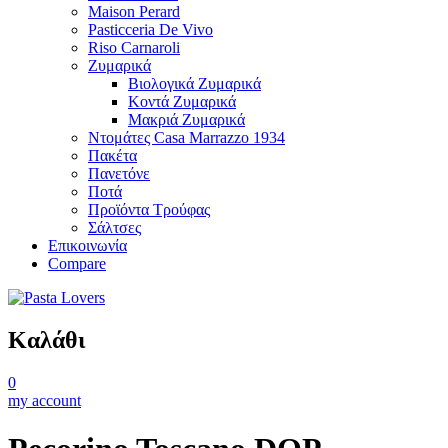
Maison Perard
Pasticceria De Vivo
Riso Carnaroli
Ζυμαρικά
Βιολογικά Ζυμαρικά
Κοντά Ζυμαρικά
Μακριά Ζυμαρικά
Ντομάτες Casa Marrazzo 1934
Πακέτα
Πανετόνε
Ποτά
Προϊόντα Τρούφας
Σάλτσες
Επικοινωνία
Compare
Καλάθι
0
my account