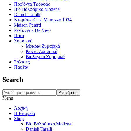
Προϊόντα Τρούφας
Bio Βαλσάμικο Modena
Danieli Taralli
Ντομάτες Casa Marrazzo 1934
Maison Perard
Pasticceria De Vivo
Ποτά
Ζυμαρικά
Μακριά Ζυμαρικά
Κοντά Ζυμαρικά
Βιολογικά Ζυμαρικά
Σάλτσες
Πακέτα
Search
Αναζήτηση
Menu
Αρχική
Η Εταιρεία
Shop
Bio Βαλσάμικο Modena
Danieli Taralli