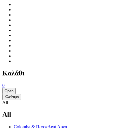
Καλάθι
0
Open
Κλείσιμο
All
All
Colomba & Πασχαλινά Αυγά