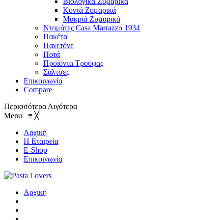
Βιολογικά Ζυμαρικά
Κοντά Ζυμαρικά
Μακριά Ζυμαρικά
Ντομάτες Casa Marrazzo 1934
Πακέτα
Πανετόνε
Ποτά
Προϊόντα Τρούφας
Σάλτσες
Επικοινωνία
Compare
Περισσότερα
Λιγότερα
Menu
≡
╳
Αρχική
Η Εταιρεία
E-Shop
Επικοινωνία
Αρχική