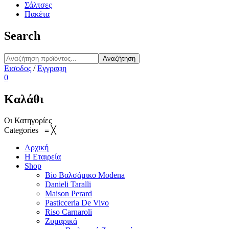
Σάλτσες
Πακέτα
Search
Αναζήτηση
Εισοδος
/
Εγγραφη
0
Καλάθι
Οι Κατηγορίες
Categories
≡
╳
Αρχική
Η Εταιρεία
Shop
Bio Βαλσάμικο Modena
Danieli Taralli
Maison Perard
Pasticceria De Vivo
Riso Carnaroli
Ζυμαρικά