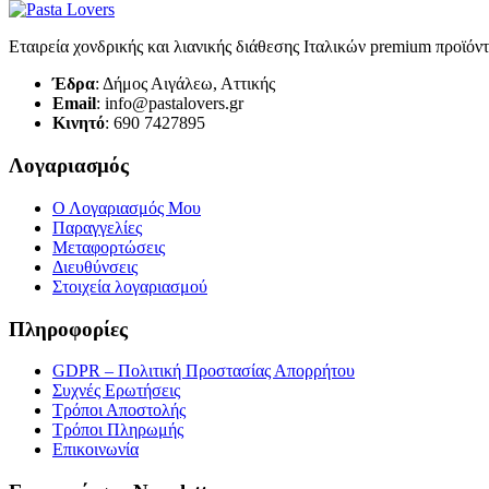
Εταιρεία χονδρικής και λιανικής διάθεσης Ιταλικών premium προϊόν
Έδρα
: Δήμος Αιγάλεω, Αττικής
Email
: info@pastalovers.gr
Κινητό
: 690 7427895
Λογαριασμός
Ο Λογαριασμός Μου
Παραγγελίες
Μεταφορτώσεις
Διευθύνσεις
Στοιχεία λογαριασμού
Πληροφορίες
GDPR – Πολιτική Προστασίας Απορρήτου
Συχνές Eρωτήσεις
Τρόποι Αποστολής
Τρόποι Πληρωμής
Επικοινωνία