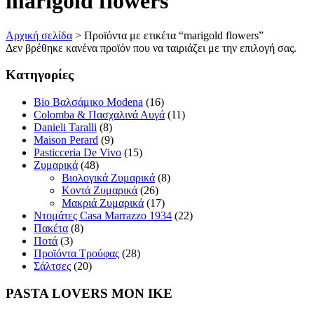
marigold flowers
Αρχική σελίδα
>
Προϊόντα με ετικέτα “marigold flowers”
Δεν βρέθηκε κανένα προϊόν που να ταιριάζει με την επιλογή σας.
Κατηγορίες
Bio Βαλσάμικο Modena
(16)
Colomba & Πασχαλινά Αυγά
(11)
Danieli Taralli
(8)
Maison Perard
(9)
Pasticceria De Vivo
(15)
Ζυμαρικά
(48)
Βιολογικά Ζυμαρικά
(8)
Κοντά Ζυμαρικά
(26)
Μακριά Ζυμαρικά
(17)
Ντομάτες Casa Marrazzo 1934
(22)
Πακέτα
(8)
Ποτά
(3)
Προϊόντα Τρούφας
(28)
Σάλτσες
(20)
PASTA LOVERS ΜΟΝ ΙΚΕ