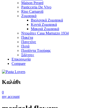
Maison Perard
Pasticceria De Vivo
Riso Carnaroli
Ζυμαρικά
Βιολογικά Ζυμαρικά
Κοντά Ζυμαρικά
Μακριά Ζυμαρικά
Ντομάτες Casa Marrazzo 1934
Πακέτα
Πανετόνε
Ποτά
Προϊόντα Τρούφας
Σάλτσες
Επικοινωνία
Compare
Καλάθι
0
my account