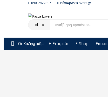
690 7427895
info@pastalovers.gr
All
Οι Κατηγορίες
Αρχική
Η Εταιρεία
E-Shop
Επικο