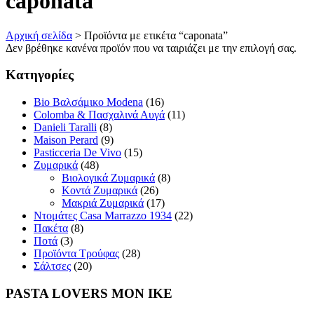
caponata
Αρχική σελίδα
>
Προϊόντα με ετικέτα “caponata”
Δεν βρέθηκε κανένα προϊόν που να ταιριάζει με την επιλογή σας.
Κατηγορίες
Bio Βαλσάμικο Modena
(16)
Colomba & Πασχαλινά Αυγά
(11)
Danieli Taralli
(8)
Maison Perard
(9)
Pasticceria De Vivo
(15)
Ζυμαρικά
(48)
Βιολογικά Ζυμαρικά
(8)
Κοντά Ζυμαρικά
(26)
Μακριά Ζυμαρικά
(17)
Ντομάτες Casa Marrazzo 1934
(22)
Πακέτα
(8)
Ποτά
(3)
Προϊόντα Τρούφας
(28)
Σάλτσες
(20)
PASTA LOVERS ΜΟΝ ΙΚΕ