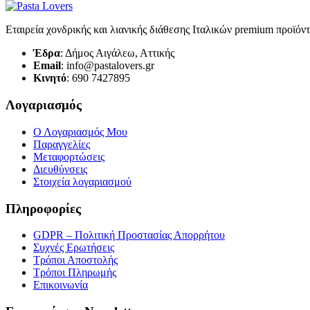
Εταιρεία χονδρικής και λιανικής διάθεσης Ιταλικών premium προϊόν
Έδρα
: Δήμος Αιγάλεω, Αττικής
Email
: info@pastalovers.gr
Κινητό
: 690 7427895
Λογαριασμός
Ο Λογαριασμός Μου
Παραγγελίες
Μεταφορτώσεις
Διευθύνσεις
Στοιχεία λογαριασμού
Πληροφορίες
GDPR – Πολιτική Προστασίας Απορρήτου
Συχνές Eρωτήσεις
Τρόποι Αποστολής
Τρόποι Πληρωμής
Επικοινωνία