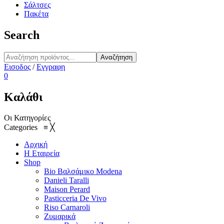
Σάλτσες
Πακέτα
Search
Αναζήτηση
Εισοδος
/
Εγγραφη
0
Καλάθι
Οι Κατηγορίες
Categories
≡
╳
Αρχική
Η Εταιρεία
Shop
Bio Βαλσάμικο Modena
Danieli Taralli
Maison Perard
Pasticceria De Vivo
Riso Carnaroli
Ζυμαρικά