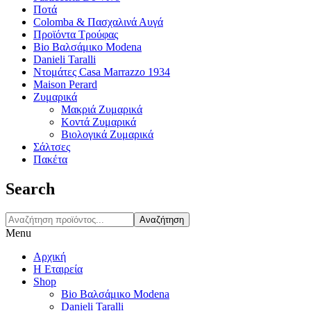
Ποτά
Colomba & Πασχαλινά Αυγά
Προϊόντα Τρούφας
Bio Βαλσάμικο Modena
Danieli Taralli
Ντομάτες Casa Marrazzo 1934
Maison Perard
Ζυμαρικά
Μακριά Ζυμαρικά
Κοντά Ζυμαρικά
Βιολογικά Ζυμαρικά
Σάλτσες
Πακέτα
Search
Αναζήτηση
Menu
Αρχική
Η Εταιρεία
Shop
Bio Βαλσάμικο Modena
Danieli Taralli