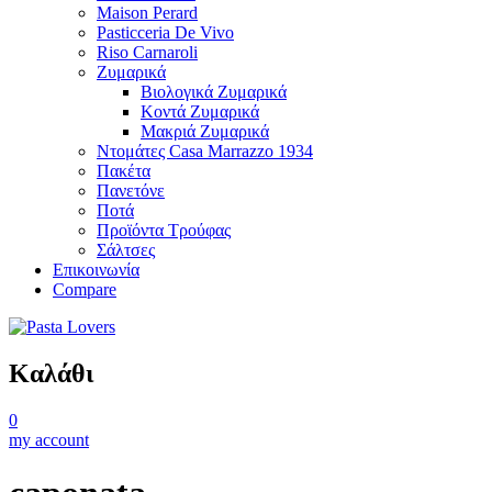
Maison Perard
Pasticceria De Vivo
Riso Carnaroli
Ζυμαρικά
Βιολογικά Ζυμαρικά
Κοντά Ζυμαρικά
Μακριά Ζυμαρικά
Ντομάτες Casa Marrazzo 1934
Πακέτα
Πανετόνε
Ποτά
Προϊόντα Τρούφας
Σάλτσες
Επικοινωνία
Compare
Καλάθι
0
my account