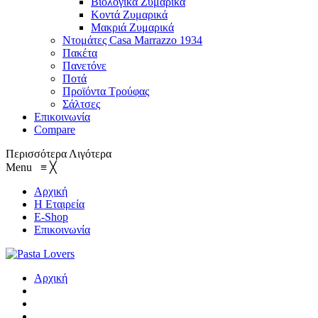
Βιολογικά Ζυμαρικά
Κοντά Ζυμαρικά
Μακριά Ζυμαρικά
Ντομάτες Casa Marrazzo 1934
Πακέτα
Πανετόνε
Ποτά
Προϊόντα Τρούφας
Σάλτσες
Επικοινωνία
Compare
Περισσότερα
Λιγότερα
Menu
≡
╳
Αρχική
Η Εταιρεία
E-Shop
Επικοινωνία
Αρχική