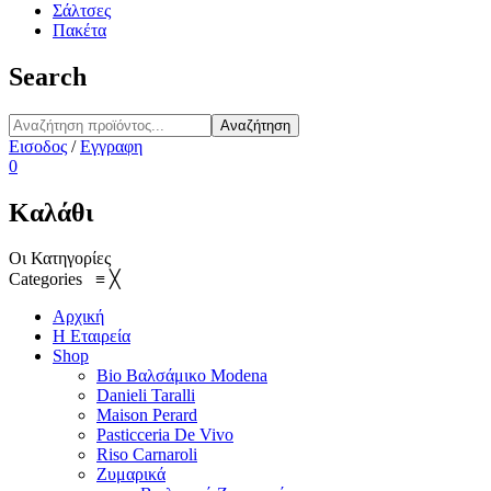
Σάλτσες
Πακέτα
Search
Αναζήτηση
Εισοδος
/
Εγγραφη
0
Καλάθι
Οι Κατηγορίες
Categories
≡
╳
Αρχική
Η Εταιρεία
Shop
Bio Βαλσάμικο Modena
Danieli Taralli
Maison Perard
Pasticceria De Vivo
Riso Carnaroli
Ζυμαρικά