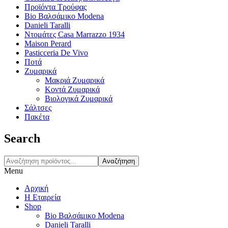
Προϊόντα Τρούφας
Bio Βαλσάμικο Modena
Danieli Taralli
Ντομάτες Casa Marrazzo 1934
Maison Perard
Pasticceria De Vivo
Ποτά
Ζυμαρικά
Μακριά Ζυμαρικά
Κοντά Ζυμαρικά
Βιολογικά Ζυμαρικά
Σάλτσες
Πακέτα
Search
Αναζήτηση
Menu
Αρχική
Η Εταιρεία
Shop
Bio Βαλσάμικο Modena
Danieli Taralli