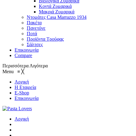
Βιολογικά Ζυμαρικά
Κοντά Ζυμαρικά
Μακριά Ζυμαρικά
Ντομάτες Casa Marrazzo 1934
Πακέτα
Πανετόνε
Ποτά
Προϊόντα Τρούφας
Σάλτσες
Επικοινωνία
Compare
Περισσότερα
Λιγότερα
Menu
≡
╳
Αρχική
Η Εταιρεία
E-Shop
Επικοινωνία
Αρχική