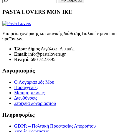
Φιλτράρισμα
PASTA LOVERS ΜΟΝ ΙΚΕ
Εταιρεία χονδρικής και λιανικής διάθεσης Ιταλικών premium
προϊόντων.
Έδρα
: Δήμος Αιγάλεω, Αττικής
Email
: info@pastalovers.gr
Κινητό
: 690 7427895
Λογαριασμός
Ο Λογαριασμός Μου
Παραγγελίες
Μεταφορτώσεις
Διευθύνσεις
Στοιχεία λογαριασμού
Πληροφορίες
GDPR – Πολιτική Προστασίας Απορρήτου
Συχνές Eρωτήσεις