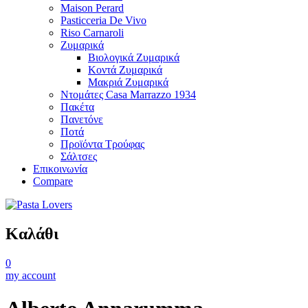
Maison Perard
Pasticceria De Vivo
Riso Carnaroli
Ζυμαρικά
Βιολογικά Ζυμαρικά
Κοντά Ζυμαρικά
Μακριά Ζυμαρικά
Ντομάτες Casa Marrazzo 1934
Πακέτα
Πανετόνε
Ποτά
Προϊόντα Τρούφας
Σάλτσες
Επικοινωνία
Compare
Καλάθι
0
my account