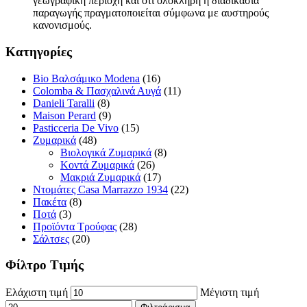
γεωγραφική περιοχή και ότι ολόκληρη η διαδικασία
παραγωγής πραγματοποιείται σύμφωνα με αυστηρούς
κανονισμούς.
Κατηγορίες
Bio Βαλσάμικο Modena
(16)
Colomba & Πασχαλινά Αυγά
(11)
Danieli Taralli
(8)
Maison Perard
(9)
Pasticceria De Vivo
(15)
Ζυμαρικά
(48)
Βιολογικά Ζυμαρικά
(8)
Κοντά Ζυμαρικά
(26)
Μακριά Ζυμαρικά
(17)
Ντομάτες Casa Marrazzo 1934
(22)
Πακέτα
(8)
Ποτά
(3)
Προϊόντα Τρούφας
(28)
Σάλτσες
(20)
Φίλτρο Τιμής
Ελάχιστη τιμή
Μέγιστη τιμή