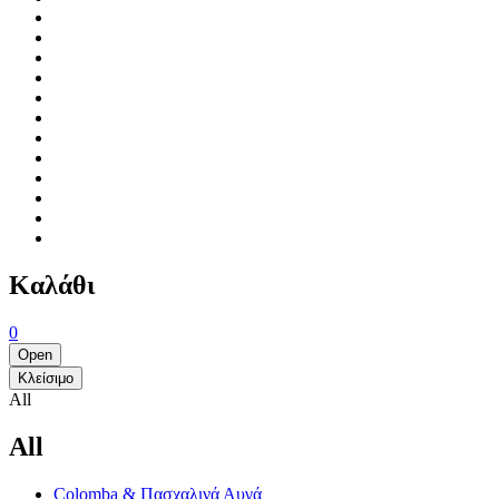
Καλάθι
0
Open
Κλείσιμο
All
All
Colomba & Πασχαλινά Αυγά