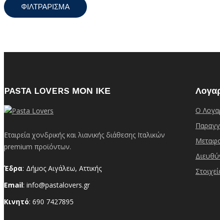
ΦΙΛΤΡΆΡΙΣΜΑ
PASTA LOVERS ΜΟΝ ΙΚΕ
Λογα
Ο Λογα
Παραγγ
Εταιρεία χονδρικής και λιανικής διάθεσης Ιταλικών
Μεταφο
premium προϊόντων.
Διευθύ
Έδρα
: Δήμος Αιγάλεω, Αττικής
Στοιχε
Email
: info@pastalovers.gr
Κινητό
: 690 7427895