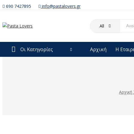
690 7427895
info@pastalovers.gr
All
Οι Κατηγορίες
Αρχική
Η Εταιρ
Αρχική