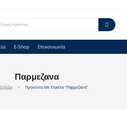
εία
E-Shop
Επικοινωνία
Παρμεζανα
 Σελίδα
>
Προϊόντα Με Ετικέτα “παρμεζανα”