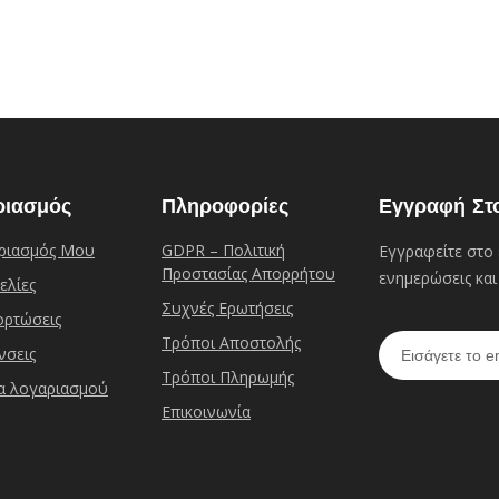
ριασμός
Πληροφορίες
Εγγραφή Στ
ριασμός Μου
GDPR – Πολιτική
Εγγραφείτε στο 
Προστασίας Απορρήτου
ενημερώσεις και
ελίες
Συχνές Eρωτήσεις
ρτώσεις
Τρόποι Αποστολής
νσεις
Τρόποι Πληρωμής
ία λογαριασμού
Επικοινωνία