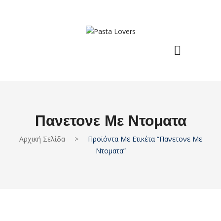
Πανετονε Με Ντοματα
Αρχική Σελίδα
>
Προϊόντα Με Ετικέτα “πανετονε Με
Ντοματα”