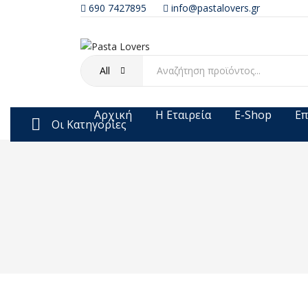
690 7427895
info@pastalovers.gr
All
Αρχική
Η Εταιρεία
E-Shop
Επ
Οι Κατηγορίες