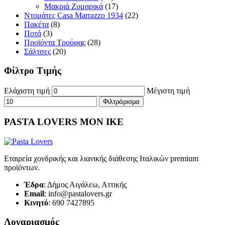
Μακριά Ζυμαρικά
(17)
Ντομάτες Casa Marrazzo 1934
(22)
Πακέτα
(8)
Ποτά
(3)
Προϊόντα Τρούφας
(28)
Σάλτσες
(20)
Φίλτρο Τιμής
Ελάχιστη τιμή
Μέγιστη τιμή
Φιλτράρισμα
PASTA LOVERS ΜΟΝ ΙΚΕ
Εταιρεία χονδρικής και λιανικής διάθεσης Ιταλικών premium
προϊόντων.
Έδρα
: Δήμος Αιγάλεω, Αττικής
Email
: info@pastalovers.gr
Κινητό
: 690 7427895
Λογαριασμός