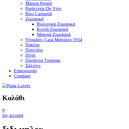
Maison Perard
Pasticceria De Vivo
Riso Carnaroli
Ζυμαρικά
Βιολογικά Ζυμαρικά
Κοντά Ζυμαρικά
Μακριά Ζυμαρικά
Ντομάτες Casa Marrazzo 1934
Πακέτα
Πανετόνε
Ποτά
Προϊόντα Τρούφας
Σάλτσες
Επικοινωνία
Compare
Καλάθι
0
my account