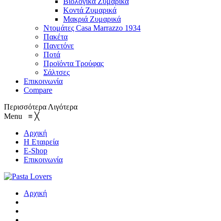
Βιολογικά Ζυμαρικά
Κοντά Ζυμαρικά
Μακριά Ζυμαρικά
Ντομάτες Casa Marrazzo 1934
Πακέτα
Πανετόνε
Ποτά
Προϊόντα Τρούφας
Σάλτσες
Επικοινωνία
Compare
Περισσότερα
Λιγότερα
Menu
≡
╳
Αρχική
Η Εταιρεία
E-Shop
Επικοινωνία
Αρχική