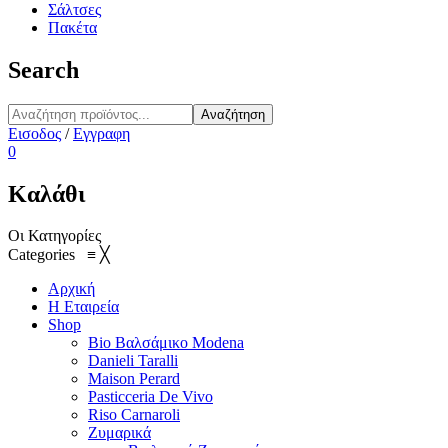
Σάλτσες
Πακέτα
Search
Αναζήτηση
Εισοδος
/
Εγγραφη
0
Καλάθι
Οι Κατηγορίες
Categories
≡
╳
Αρχική
Η Εταιρεία
Shop
Bio Βαλσάμικο Modena
Danieli Taralli
Maison Perard
Pasticceria De Vivo
Riso Carnaroli
Ζυμαρικά