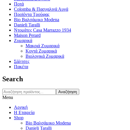
Ποτά
Colomba & Πασχαλινά Αυγά
Προϊόντα Τρούφας
Bio Βαλσάμικο Modena
Danieli Taralli
Ντομάτες Casa Marrazzo 1934
Maison Perard
Ζυμαρικά
Μακριά Ζυμαρικά
Κοντά Ζυμαρικά
Βιολογικά Ζυμαρικά
Σάλτσες
Πακέτα
Search
Αναζήτηση
Menu
Αρχική
Η Εταιρεία
Shop
Bio Βαλσάμικο Modena
Danieli Taralli