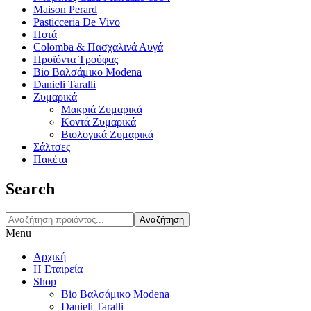
Maison Perard
Pasticceria De Vivo
Ποτά
Colomba & Πασχαλινά Αυγά
Προϊόντα Τρούφας
Bio Βαλσάμικο Modena
Danieli Taralli
Ζυμαρικά
Μακριά Ζυμαρικά
Κοντά Ζυμαρικά
Βιολογικά Ζυμαρικά
Σάλτσες
Πακέτα
Search
Αναζήτηση
Menu
Αρχική
Η Εταιρεία
Shop
Bio Βαλσάμικο Modena
Danieli Taralli