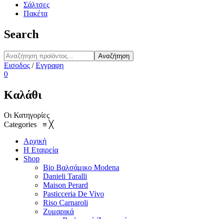
Σάλτσες
Πακέτα
Search
Αναζήτηση
Εισοδος
/
Εγγραφη
0
Καλάθι
Οι Κατηγορίες
Categories
≡
╳
Αρχική
Η Εταιρεία
Shop
Bio Βαλσάμικο Modena
Danieli Taralli
Maison Perard
Pasticceria De Vivo
Riso Carnaroli
Ζυμαρικά