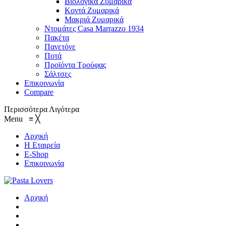
Βιολογικά Ζυμαρικά
Κοντά Ζυμαρικά
Μακριά Ζυμαρικά
Ντομάτες Casa Marrazzo 1934
Πακέτα
Πανετόνε
Ποτά
Προϊόντα Τρούφας
Σάλτσες
Επικοινωνία
Compare
Περισσότερα
Λιγότερα
Menu
≡
╳
Αρχική
Η Εταιρεία
E-Shop
Επικοινωνία
Αρχική