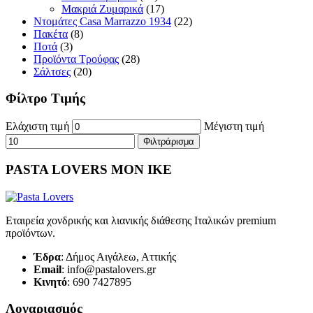
Μακριά Ζυμαρικά
(17)
Ντομάτες Casa Marrazzo 1934
(22)
Πακέτα
(8)
Ποτά
(3)
Προϊόντα Τρούφας
(28)
Σάλτσες
(20)
Φίλτρο Τιμής
Ελάχιστη τιμή
Μέγιστη τιμή
Φιλτράρισμα
PASTA LOVERS ΜΟΝ ΙΚΕ
Εταιρεία χονδρικής και λιανικής διάθεσης Ιταλικών premium
προϊόντων.
Έδρα
: Δήμος Αιγάλεω, Αττικής
Email
: info@pastalovers.gr
Κινητό
: 690 7427895
Λογαριασμός