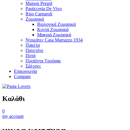
Maison Perard
Pasticceria De Vivo
Riso Carnaroli
Ζυμαρικά
Βιολογικά Ζυμαρικά
Κοντά Ζυμαρικά
Μακριά Ζυμαρικά
Ντομάτες Casa Marrazzo 1934
Πακέτα
Πανετόνε
Ποτά
Προϊόντα Τρούφας
Σάλτσες
Επικοινωνία
Compare
Καλάθι
0
my account