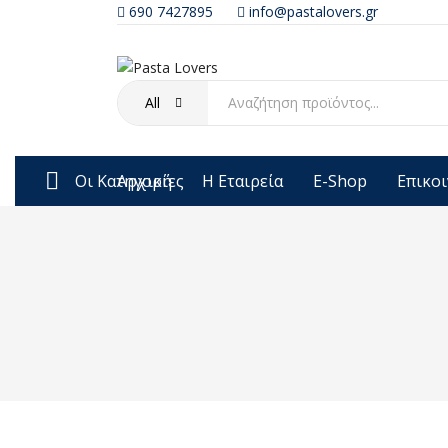
690 7427895
info@pastalovers.gr
All
Οι Κατηγορίες
Αρχική
Η Εταιρεία
E-Shop
Επικο