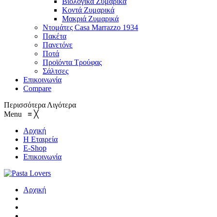
Βιολογικά Ζυμαρικά
Κοντά Ζυμαρικά
Μακριά Ζυμαρικά
Ντομάτες Casa Marrazzo 1934
Πακέτα
Πανετόνε
Ποτά
Προϊόντα Τρούφας
Σάλτσες
Επικοινωνία
Compare
Περισσότερα
Λιγότερα
Menu
≡
╳
Αρχική
Η Εταιρεία
E-Shop
Επικοινωνία
Αρχική