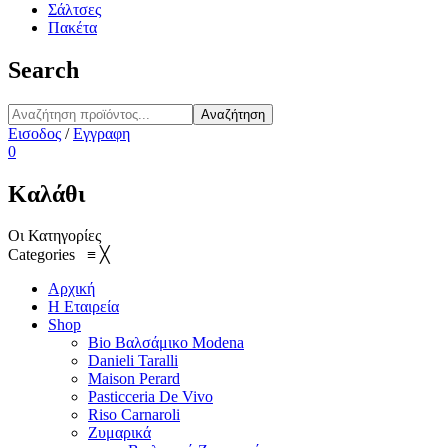
Σάλτσες
Πακέτα
Search
Αναζήτηση
Εισοδος
/
Εγγραφη
0
Καλάθι
Οι Κατηγορίες
Categories
≡
╳
Αρχική
Η Εταιρεία
Shop
Bio Βαλσάμικο Modena
Danieli Taralli
Maison Perard
Pasticceria De Vivo
Riso Carnaroli
Ζυμαρικά