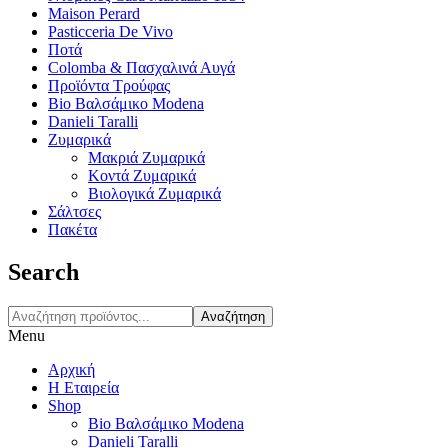
Maison Perard
Pasticceria De Vivo
Ποτά
Colomba & Πασχαλινά Αυγά
Προϊόντα Τρούφας
Bio Βαλσάμικο Modena
Danieli Taralli
Ζυμαρικά
Μακριά Ζυμαρικά
Κοντά Ζυμαρικά
Βιολογικά Ζυμαρικά
Σάλτσες
Πακέτα
Search
Αναζήτηση
Menu
Αρχική
Η Εταιρεία
Shop
Bio Βαλσάμικο Modena
Danieli Taralli