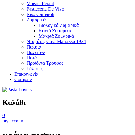
Maison Perard
Pasticceria De Vivo
Riso Carnaroli
Ζυμαρικά
Βιολογικά Ζυμαρικά
Κοντά Ζυμαρικά
Μακριά Ζυμαρικά
Ντομάτες Casa Marrazzo 1934
Πακέτα
Πανετόνε
Ποτά
Προϊόντα Τρούφας
Σάλτσες
Επικοινωνία
Compare
Καλάθι
0
my account