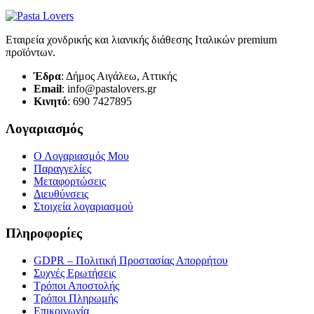
Εταιρεία χονδρικής και λιανικής διάθεσης Ιταλικών premium
προϊόντων.
Έδρα
: Δήμος Αιγάλεω, Αττικής
Email
: info@pastalovers.gr
Κινητό
: 690 7427895
Λογαριασμός
Ο Λογαριασμός Μου
Παραγγελίες
Μεταφορτώσεις
Διευθύνσεις
Στοιχεία λογαριασμού
Πληροφορίες
GDPR – Πολιτική Προστασίας Απορρήτου
Συχνές Eρωτήσεις
Τρόποι Αποστολής
Τρόποι Πληρωμής
Επικοινωνία