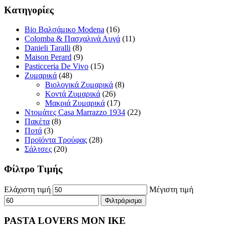
Κατηγορίες
Bio Βαλσάμικο Modena
(16)
Colomba & Πασχαλινά Αυγά
(11)
Danieli Taralli
(8)
Maison Perard
(9)
Pasticceria De Vivo
(15)
Ζυμαρικά
(48)
Βιολογικά Ζυμαρικά
(8)
Κοντά Ζυμαρικά
(26)
Μακριά Ζυμαρικά
(17)
Ντομάτες Casa Marrazzo 1934
(22)
Πακέτα
(8)
Ποτά
(3)
Προϊόντα Τρούφας
(28)
Σάλτσες
(20)
Φίλτρο Τιμής
Ελάχιστη τιμή
Μέγιστη τιμή
Φιλτράρισμα
PASTA LOVERS ΜΟΝ ΙΚΕ