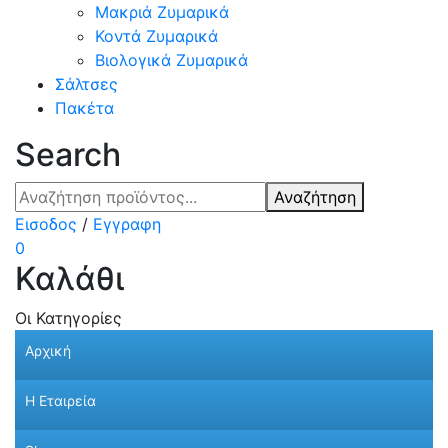
Μακριά Ζυμαρικά
Κοντά Ζυμαρικά
Βιολογικά Ζυμαρικά
Σάλτσες
Πακέτα
Search
Αναζήτηση
Εισοδος
/
Εγγραφη
0
Καλάθι
Οι Κατηγορίες
Αρχική
Η Εταιρεία