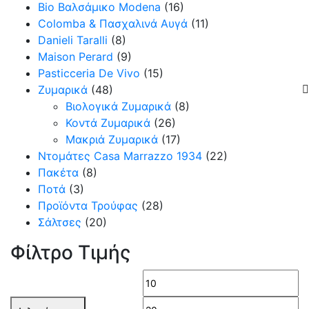
Bio Βαλσάμικο Modena
(16)
Colomba & Πασχαλινά Αυγά
(11)
Danieli Taralli
(8)
Maison Perard
(9)
Pasticceria De Vivo
(15)
Ζυμαρικά
(48)
Βιολογικά Ζυμαρικά
(8)
Κοντά Ζυμαρικά
(26)
Μακριά Ζυμαρικά
(17)
Ντομάτες Casa Marrazzo 1934
(22)
Πακέτα
(8)
Ποτά
(3)
Προϊόντα Τρούφας
(28)
Σάλτσες
(20)
Φίλτρο Τιμής
Ελάχιστη
Μέ
τιμή
τι