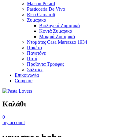
Maison Perard
Pasticceria De Vivo
Riso Carnaroli
Ζυμαρικά
Βιολογικά Ζυμαρικά
Κοντά Ζυμαρικά
Μακριά Ζυμαρικά
Ντομάτες Casa Marrazzo 1934
Πακέτα
Πανετόνε
Ποτά
Προϊόντα Τρούφας
Σάλτσες
Επικοινωνία
Compare
Καλάθι
0
my account