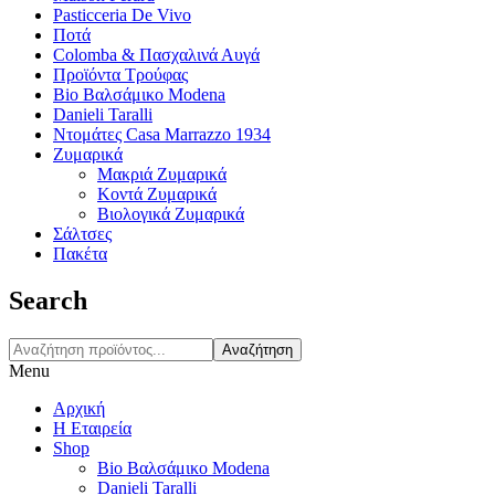
Pasticceria De Vivo
Ποτά
Colomba & Πασχαλινά Αυγά
Προϊόντα Τρούφας
Bio Βαλσάμικο Modena
Danieli Taralli
Ντομάτες Casa Marrazzo 1934
Ζυμαρικά
Μακριά Ζυμαρικά
Κοντά Ζυμαρικά
Βιολογικά Ζυμαρικά
Σάλτσες
Πακέτα
Search
Αναζήτηση
Menu
Αρχική
Η Εταιρεία
Shop
Bio Βαλσάμικο Modena
Danieli Taralli