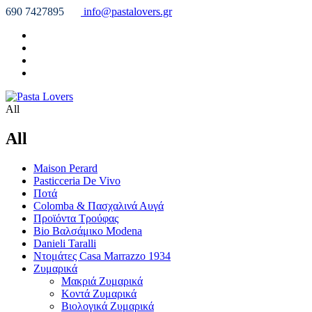
690 7427895
info@pastalovers.gr
All
All
Maison Perard
Pasticceria De Vivo
Ποτά
Colomba & Πασχαλινά Αυγά
Προϊόντα Τρούφας
Bio Βαλσάμικο Modena
Danieli Taralli
Ντομάτες Casa Marrazzo 1934
Ζυμαρικά
Μακριά Ζυμαρικά
Κοντά Ζυμαρικά
Βιολογικά Ζυμαρικά