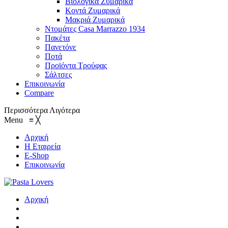
Βιολογικά Ζυμαρικά
Κοντά Ζυμαρικά
Μακριά Ζυμαρικά
Ντομάτες Casa Marrazzo 1934
Πακέτα
Πανετόνε
Ποτά
Προϊόντα Τρούφας
Σάλτσες
Επικοινωνία
Compare
Περισσότερα
Λιγότερα
Menu
≡
╳
Αρχική
Η Εταιρεία
E-Shop
Επικοινωνία
Αρχική