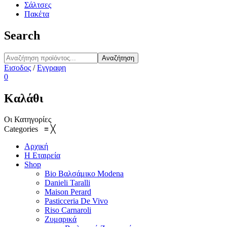
Σάλτσες
Πακέτα
Search
Αναζήτηση
Εισοδος
/
Εγγραφη
0
Καλάθι
Οι Κατηγορίες
Categories
≡
╳
Αρχική
Η Εταιρεία
Shop
Bio Βαλσάμικο Modena
Danieli Taralli
Maison Perard
Pasticceria De Vivo
Riso Carnaroli
Ζυμαρικά