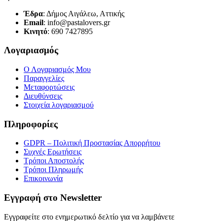
Έδρα
: Δήμος Αιγάλεω, Αττικής
Email
: info@pastalovers.gr
Κινητό
: 690 7427895
Λογαριασμός
Ο Λογαριασμός Μου
Παραγγελίες
Μεταφορτώσεις
Διευθύνσεις
Στοιχεία λογαριασμού
Πληροφορίες
GDPR – Πολιτική Προστασίας Απορρήτου
Συχνές Eρωτήσεις
Τρόποι Αποστολής
Τρόποι Πληρωμής
Επικοινωνία
Εγγραφή στο Newsletter
Εγγραφείτε στο ενημερωτικό δελτίο για να λαμβάνετε