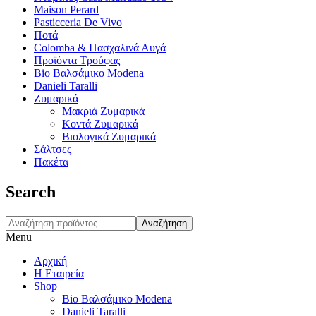
Maison Perard
Pasticceria De Vivo
Ποτά
Colomba & Πασχαλινά Αυγά
Προϊόντα Τρούφας
Bio Βαλσάμικο Modena
Danieli Taralli
Ζυμαρικά
Μακριά Ζυμαρικά
Κοντά Ζυμαρικά
Βιολογικά Ζυμαρικά
Σάλτσες
Πακέτα
Search
Αναζήτηση
Menu
Αρχική
Η Εταιρεία
Shop
Bio Βαλσάμικο Modena
Danieli Taralli