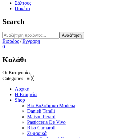
Σάλτσες
Πακέτα
Search
Αναζήτηση
Εισοδος
/
Εγγραφη
0
Καλάθι
Οι Κατηγορίες
Categories
≡
╳
Αρχική
Η Εταιρεία
Shop
Bio Βαλσάμικο Modena
Danieli Taralli
Maison Perard
Pasticceria De Vivo
Riso Carnaroli
Ζυμαρικά