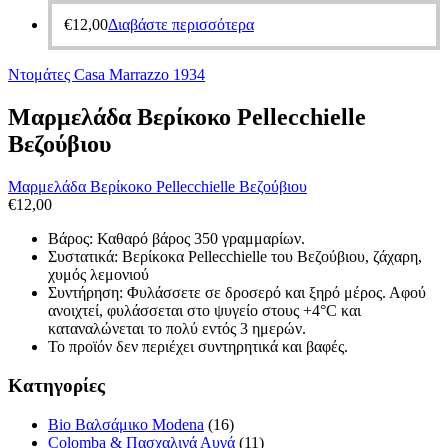
€
12,00
Διαβάστε περισσότερα
Ντομάτες Casa Marrazzo 1934
Μαρμελάδα Βερίκοκο Pellecchielle
Βεζούβιου
Μαρμελάδα Βερίκοκο Pellecchielle Βεζούβιου
€
12,00
Βάρος: Καθαρό βάρος 350 γραμμαρίων.
Συστατικά: Βερίκοκα Pellecchielle του Βεζούβιου, ζάχαρη,
χυμός λεμονιού
Συντήρηση: Φυλάσσετε σε δροσερό και ξηρό μέρος. Αφού
ανοιχτεί, φυλάσσεται στο ψυγείο στους +4°C και
καταναλώνεται το πολύ εντός 3 ημερών.
Το προϊόν δεν περιέχει συντηρητικά και βαφές.
Κατηγορίες
Bio Βαλσάμικο Modena
(16)
Colomba & Πασχαλινά Αυγά
(11)