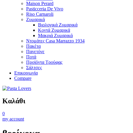
Maison Perard
Pasticceria De Vivo
Riso Carnaroli
Ζυμαρικά
Βιολογικά Ζυμαρικά
Κοντά Ζυμαρικά
Μακριά Ζυμαρικά
Ντομάτες Casa Marrazzo 1934
Πακέτα
Πανετόνε
Ποτά
Προϊόντα Τρούφας
Σάλτσες
Επικοινωνία
Compare
Καλάθι
0
my account