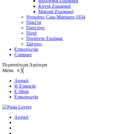
Βιολογικά Ζυμαρικά
Κοντά Ζυμαρικά
Μακριά Ζυμαρικά
Ντομάτες Casa Marrazzo 1934
Πακέτα
Πανετόνε
Ποτά
Προϊόντα Τρούφας
Σάλτσες
Επικοινωνία
Compare
Περισσότερα
Λιγότερα
Menu
≡
╳
Αρχική
Η Εταιρεία
E-Shop
Επικοινωνία
Αρχική