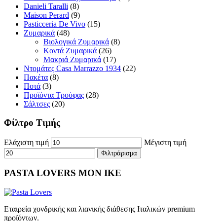
Danieli Taralli
(8)
Maison Perard
(9)
Pasticceria De Vivo
(15)
Ζυμαρικά
(48)
Βιολογικά Ζυμαρικά
(8)
Κοντά Ζυμαρικά
(26)
Μακριά Ζυμαρικά
(17)
Ντομάτες Casa Marrazzo 1934
(22)
Πακέτα
(8)
Ποτά
(3)
Προϊόντα Τρούφας
(28)
Σάλτσες
(20)
Φίλτρο Τιμής
Ελάχιστη τιμή
Μέγιστη τιμή
Φιλτράρισμα
PASTA LOVERS ΜΟΝ ΙΚΕ
Εταιρεία χονδρικής και λιανικής διάθεσης Ιταλικών premium
προϊόντων.