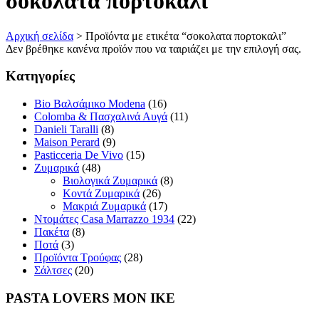
σοκολατα πορτοκαλι
Αρχική σελίδα
>
Προϊόντα με ετικέτα “σοκολατα πορτοκαλι”
Δεν βρέθηκε κανένα προϊόν που να ταιριάζει με την επιλογή σας.
Κατηγορίες
Bio Βαλσάμικο Modena
(16)
Colomba & Πασχαλινά Αυγά
(11)
Danieli Taralli
(8)
Maison Perard
(9)
Pasticceria De Vivo
(15)
Ζυμαρικά
(48)
Βιολογικά Ζυμαρικά
(8)
Κοντά Ζυμαρικά
(26)
Μακριά Ζυμαρικά
(17)
Ντομάτες Casa Marrazzo 1934
(22)
Πακέτα
(8)
Ποτά
(3)
Προϊόντα Τρούφας
(28)
Σάλτσες
(20)
PASTA LOVERS ΜΟΝ ΙΚΕ