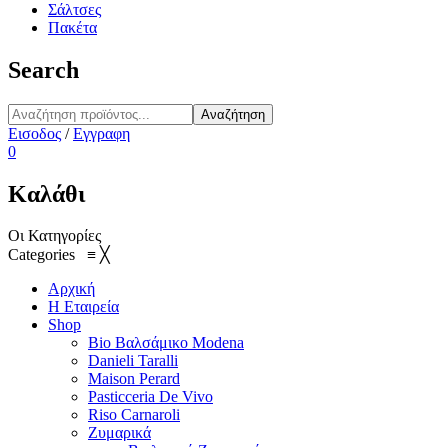
Σάλτσες
Πακέτα
Search
Αναζήτηση
Εισοδος
/
Εγγραφη
0
Καλάθι
Οι Κατηγορίες
Categories
≡
╳
Αρχική
Η Εταιρεία
Shop
Bio Βαλσάμικο Modena
Danieli Taralli
Maison Perard
Pasticceria De Vivo
Riso Carnaroli
Ζυμαρικά