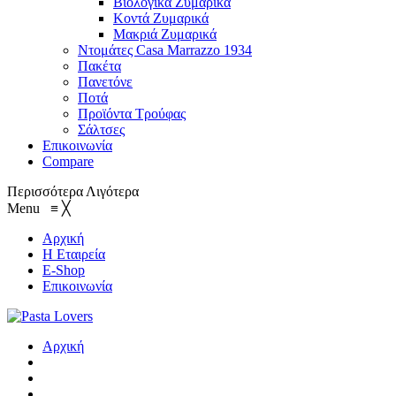
Βιολογικά Ζυμαρικά
Κοντά Ζυμαρικά
Μακριά Ζυμαρικά
Ντομάτες Casa Marrazzo 1934
Πακέτα
Πανετόνε
Ποτά
Προϊόντα Τρούφας
Σάλτσες
Επικοινωνία
Compare
Περισσότερα
Λιγότερα
Menu
≡
╳
Αρχική
Η Εταιρεία
E-Shop
Επικοινωνία
Αρχική