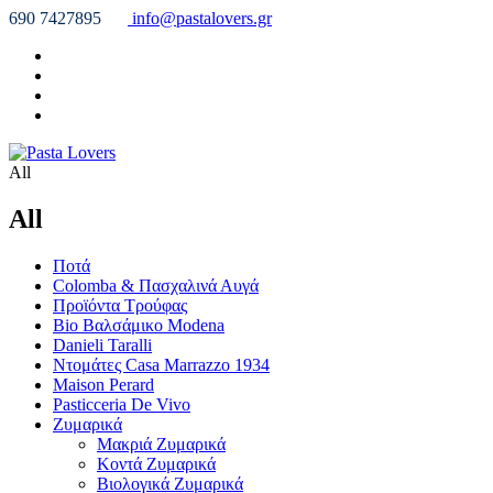
690 7427895
info@pastalovers.gr
All
All
Ποτά
Colomba & Πασχαλινά Αυγά
Προϊόντα Τρούφας
Bio Βαλσάμικο Modena
Danieli Taralli
Ντομάτες Casa Marrazzo 1934
Maison Perard
Pasticceria De Vivo
Ζυμαρικά
Μακριά Ζυμαρικά
Κοντά Ζυμαρικά
Βιολογικά Ζυμαρικά