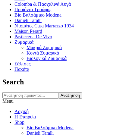
Colomba & Πασχαλινά Αυγά
Προϊόντα Τρούφας
Bio Βαλσάμικο Modena
Danieli Taralli
Ντομάτες Casa Marrazzo 1934
Maison Perard
Pasticceria De Vivo
Ζυμαρικά
Μακριά Ζυμαρικά
Κοντά Ζυμαρικά
Βιολογικά Ζυμαρικά
Σάλτσες
Πακέτα
Search
Αναζήτηση
Menu
Αρχική
Η Εταιρεία
Shop
Bio Βαλσάμικο Modena
Danieli Taralli