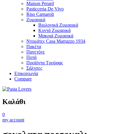
Maison Perard
Pasticceria De Vivo
Riso Carnaroli
Ζυμαρικά
Βιολογικά Ζυμαρικά
Κοντά Ζυμαρικά
Μακριά Ζυμαρικά
Ντομάτες Casa Marrazzo 1934
Πακέτα
Πανετόνε
Ποτά
Προϊόντα Τρούφας
Σάλτσες
Επικοινωνία
Compare
Καλάθι
0
my account