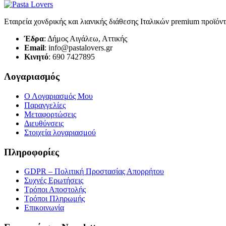
Εταιρεία χονδρικής και λιανικής διάθεσης Ιταλικών premium προϊόν
Έδρα
: Δήμος Αιγάλεω, Αττικής
Email
: info@pastalovers.gr
Κινητό
: 690 7427895
Λογαριασμός
Ο Λογαριασμός Μου
Παραγγελίες
Μεταφορτώσεις
Διευθύνσεις
Στοιχεία λογαριασμού
Πληροφορίες
GDPR – Πολιτική Προστασίας Απορρήτου
Συχνές Eρωτήσεις
Τρόποι Αποστολής
Τρόποι Πληρωμής
Επικοινωνία