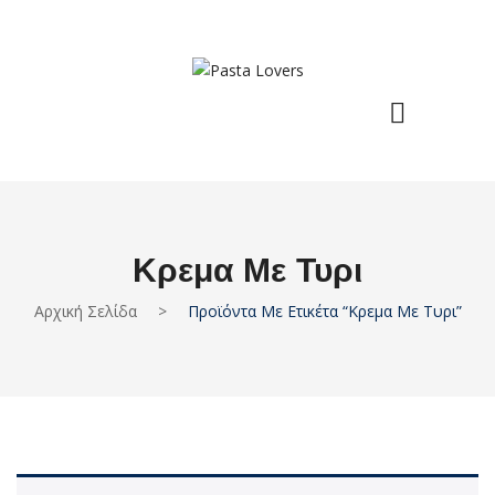
Κρεμα Με Τυρι
Αρχική Σελίδα
>
Προϊόντα Με Ετικέτα “κρεμα Με Τυρι”