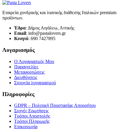
Εταιρεία χονδρικής και λιανικής διάθεσης Ιταλικών premium
προϊόντων.
Έδρα
: Δήμος Αιγάλεω, Αττικής
Email
: info@pastalovers.gr
Κινητό
: 690 7427895
Λογαριασμός
Ο Λογαριασμός Μου
Παραγγελίες
Μεταφορτώσεις
Διευθύνσεις
Στοιχεία λογαριασμού
Πληροφορίες
GDPR – Πολιτική Προστασίας Απορρήτου
Συχνές Eρωτήσεις
Τρόποι Αποστολής
Τρόποι Πληρωμής
Επικοινωνία