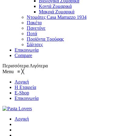
Βιολογικά Ζυμαρικά
Κοντά Ζυμαρικά
Μακριά Ζυμαρικά
Ντομάτες Casa Marrazzo 1934
Πακέτα
Πανετόνε
Ποτά
Προϊόντα Τρούφας
Σάλτσες
Επικοινωνία
Compare
Περισσότερα
Λιγότερα
Menu
≡
╳
Αρχική
Η Εταιρεία
E-Shop
Επικοινωνία
Αρχική