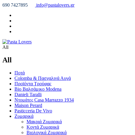
690 7427895
info@pastalovers.gr
All
All
Ποτά
Colomba & Πασχαλινά Αυγά
Προϊόντα Τρούφας
Bio Βαλσάμικο Modena
Danieli Taralli
Ντομάτες Casa Marrazzo 1934
Maison Perard
Pasticceria De Vivo
Ζυμαρικά
Μακριά Ζυμαρικά
Κοντά Ζυμαρικά
Βιολογικά Ζυμαρικά