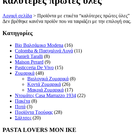
καλύτερες πρώτες ύλες
Αρχική σελίδα
>
Προϊόντα με ετικέτα “καλύτερες πρώτες ύλες”
Δεν βρέθηκε κανένα προϊόν που να ταιριάζει με την επιλογή σας.
Κατηγορίες
Bio Βαλσάμικο Modena
(16)
Colomba & Πασχαλινά Αυγά
(11)
Danieli Taralli
(8)
Maison Perard
(9)
Pasticceria De Vivo
(15)
Ζυμαρικά
(48)
Βιολογικά Ζυμαρικά
(8)
Κοντά Ζυμαρικά
(26)
Μακριά Ζυμαρικά
(17)
Ντομάτες Casa Marrazzo 1934
(22)
Πακέτα
(8)
Ποτά
(3)
Προϊόντα Τρούφας
(28)
Σάλτσες
(20)
PASTA LOVERS ΜΟΝ ΙΚΕ