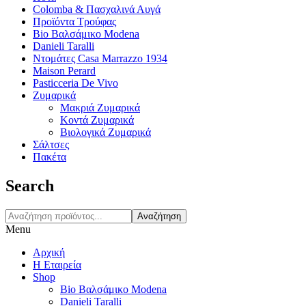
Colomba & Πασχαλινά Αυγά
Προϊόντα Τρούφας
Bio Βαλσάμικο Modena
Danieli Taralli
Ντομάτες Casa Marrazzo 1934
Maison Perard
Pasticceria De Vivo
Ζυμαρικά
Μακριά Ζυμαρικά
Κοντά Ζυμαρικά
Βιολογικά Ζυμαρικά
Σάλτσες
Πακέτα
Search
Αναζήτηση
Menu
Αρχική
Η Εταιρεία
Shop
Bio Βαλσάμικο Modena
Danieli Taralli