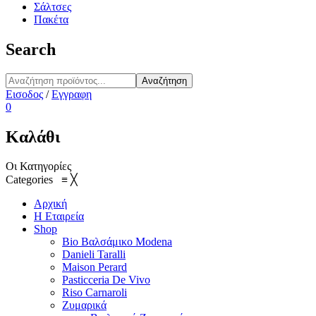
Σάλτσες
Πακέτα
Search
Αναζήτηση
Εισοδος
/
Εγγραφη
0
Καλάθι
Οι Κατηγορίες
Categories
≡
╳
Αρχική
Η Εταιρεία
Shop
Bio Βαλσάμικο Modena
Danieli Taralli
Maison Perard
Pasticceria De Vivo
Riso Carnaroli
Ζυμαρικά