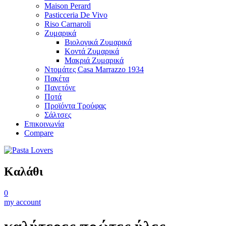
Maison Perard
Pasticceria De Vivo
Riso Carnaroli
Ζυμαρικά
Βιολογικά Ζυμαρικά
Κοντά Ζυμαρικά
Μακριά Ζυμαρικά
Ντομάτες Casa Marrazzo 1934
Πακέτα
Πανετόνε
Ποτά
Προϊόντα Τρούφας
Σάλτσες
Επικοινωνία
Compare
Καλάθι
0
my account