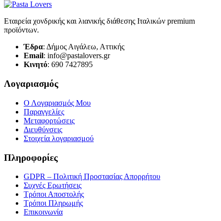
Εταιρεία χονδρικής και λιανικής διάθεσης Ιταλικών premium
προϊόντων.
Έδρα
: Δήμος Αιγάλεω, Αττικής
Email
: info@pastalovers.gr
Κινητό
: 690 7427895
Λογαριασμός
Ο Λογαριασμός Μου
Παραγγελίες
Μεταφορτώσεις
Διευθύνσεις
Στοιχεία λογαριασμού
Πληροφορίες
GDPR – Πολιτική Προστασίας Απορρήτου
Συχνές Eρωτήσεις
Τρόποι Αποστολής
Τρόποι Πληρωμής
Επικοινωνία