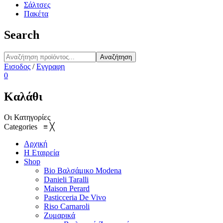
Σάλτσες
Πακέτα
Search
Αναζήτηση
Εισοδος
/
Εγγραφη
0
Καλάθι
Οι Κατηγορίες
Categories
≡
╳
Αρχική
Η Εταιρεία
Shop
Bio Βαλσάμικο Modena
Danieli Taralli
Maison Perard
Pasticceria De Vivo
Riso Carnaroli
Ζυμαρικά