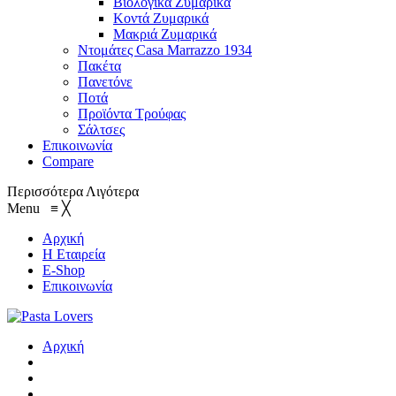
Βιολογικά Ζυμαρικά
Κοντά Ζυμαρικά
Μακριά Ζυμαρικά
Ντομάτες Casa Marrazzo 1934
Πακέτα
Πανετόνε
Ποτά
Προϊόντα Τρούφας
Σάλτσες
Επικοινωνία
Compare
Περισσότερα
Λιγότερα
Menu
≡
╳
Αρχική
Η Εταιρεία
E-Shop
Επικοινωνία
Αρχική