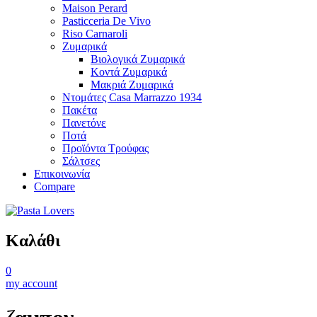
Maison Perard
Pasticceria De Vivo
Riso Carnaroli
Ζυμαρικά
Βιολογικά Ζυμαρικά
Κοντά Ζυμαρικά
Μακριά Ζυμαρικά
Ντομάτες Casa Marrazzo 1934
Πακέτα
Πανετόνε
Ποτά
Προϊόντα Τρούφας
Σάλτσες
Επικοινωνία
Compare
Καλάθι
0
my account