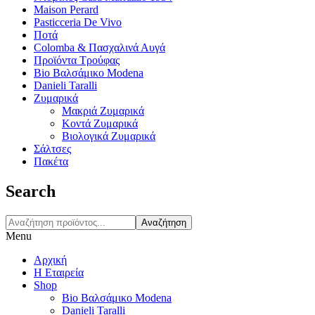
Maison Perard
Pasticceria De Vivo
Ποτά
Colomba & Πασχαλινά Αυγά
Προϊόντα Τρούφας
Bio Βαλσάμικο Modena
Danieli Taralli
Ζυμαρικά
Μακριά Ζυμαρικά
Κοντά Ζυμαρικά
Βιολογικά Ζυμαρικά
Σάλτσες
Πακέτα
Search
Αναζήτηση
Menu
Αρχική
Η Εταιρεία
Shop
Bio Βαλσάμικο Modena
Danieli Taralli