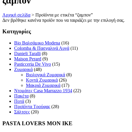
ζαμπον
Αρχική σελίδα
>
Προϊόντα με ετικέτα “ζαμπον”
Δεν βρέθηκε κανένα προϊόν που να ταιριάζει με την επιλογή σας.
Κατηγορίες
Bio Βαλσάμικο Modena
(16)
Colomba & Πασχαλινά Αυγά
(11)
Danieli Taralli
(8)
Maison Perard
(9)
Pasticceria De Vivo
(15)
Ζυμαρικά
(48)
Βιολογικά Ζυμαρικά
(8)
Κοντά Ζυμαρικά
(26)
Μακριά Ζυμαρικά
(17)
Ντομάτες Casa Marrazzo 1934
(22)
Πακέτα
(8)
Ποτά
(3)
Προϊόντα Τρούφας
(28)
Σάλτσες
(20)
PASTA LOVERS ΜΟΝ ΙΚΕ