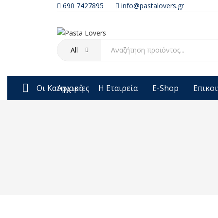
690 7427895
info@pastalovers.gr
All
Οι Κατηγορίες
Αρχική
Η Εταιρεία
E-Shop
Επικο